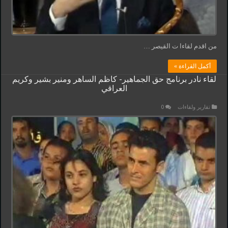
من اقدم لقاءا ت القيصر …
أكمل القراءة »
لقاء نادر برنامج حق الجماهير- كاظم الساهر ومنير بشير وكريم
العراقي
تقارير ولقاءات
0