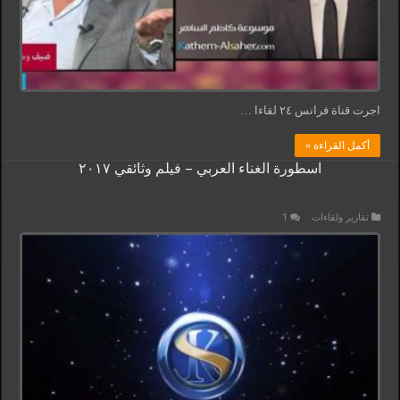
اجرت قناة فرانس ٢٤ لقاءا …
أكمل القراءة »
اسطورة الغناء العربي – فيلم وثائقي ٢٠١٧
تقارير ولقاءات
1