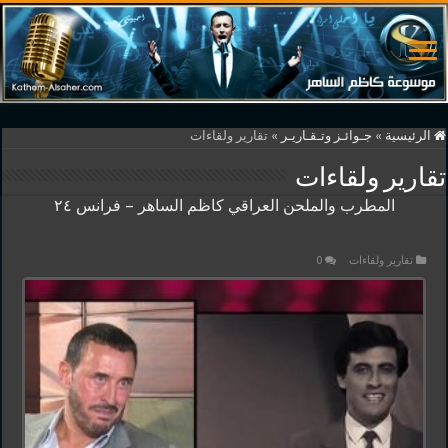
الرئيسية
»
جـوائـز وتـقـاريـر
»
تقارير ولقاءات
تقارير ولقاءات
المطرب والملحن العراقي كاظم الساهر – فرانس ٢٤
تقارير ولقاءات
0