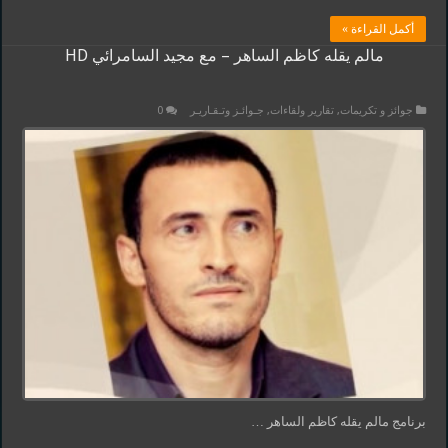
أكمل القراءة »
مالم يقله كاظم الساهر – مع مجيد السامرائي HD
جوائز و تكريمات
,
تقارير ولقاءات
,
جـوائـز وتـقـاريـر
0
برنامج مالم يقله كاظم الساهر …