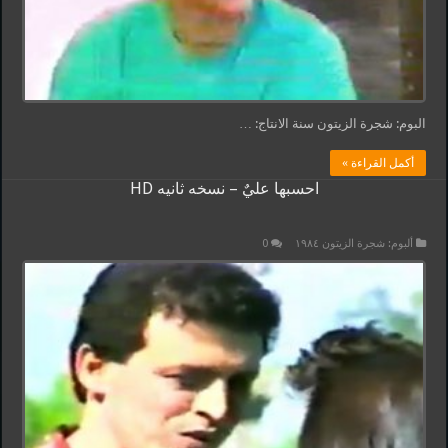
البوم: شجرة الزيتون سنة الانتاج: …
أكمل القراءة »
احسبها عليٌ – نسخه ثانيه HD
ألبوم: شجرة الزيتون ١٩٨٤
0