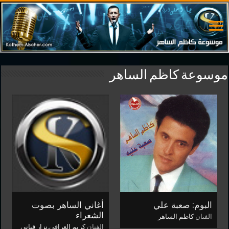
موسوعة كاظم الساهر
البوم: صعبة علي
أغاني الساهر بصوت
الشعراء
الفنان
كاظم الساهر
الفنان
كريم العراقي
,
نزار قباني