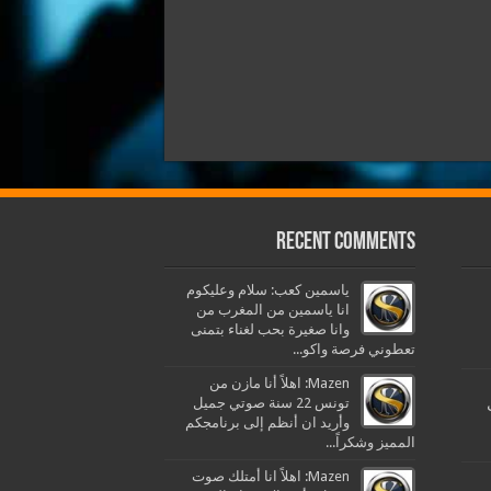
Recent Comments
ياسمين كعب: سلام وعليكوم
انا ياسمين من المغرب من
وانا صغيرة بحب لغناء بتمنى
تعطوني فرصة واكو...
Mazen: اهلاً أنا مازن من
تونس 22 سنة صوتي جميل
وأريد ان أنظم إلى برنامجكم
المميز وشكراً...
Mazen: اهلاً انا أمتلك صوت