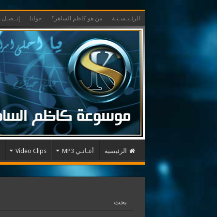
الرئـيـسـيـة
من هو كاظم الساهر؟
حولنا
إتــصـل بـ
الرئيسية
أغـانـي MP3
Video Clips