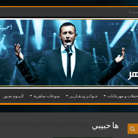
ـنـــا
حفلات و مهرجانات
جـوائـز وتـقـاريـر
منوعات ساهرية
الـبـوم صـور
ها حبيبي