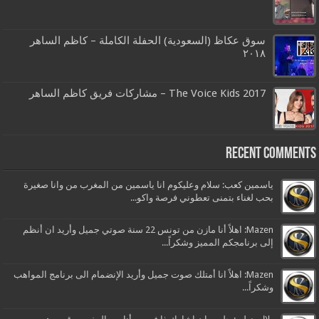
سوق عكاظ (السعودية) الحفلة الكاملة – كاظم الساهر
٢٠١٨
The Voice Kids 2017 – مشاركات فريق كاظم الساهر
Recent Comments
ياسمين كعب: سلام وعليكوم انا ياسمين من المغرب من وانا صغيرة
بحب لغناء بتمنى تعطوني فرصة واكو...
Mazen: اهلاً أنا مازن من تونس 22 سنة صوتي جميل وأريد ان أنظم
إلى برنامجكم المميز وشكراً...
Mazen: اهلاً انا أمتلك صوت جميل وأريد الإنضمام الى برنامج المواهب
وشكراً...