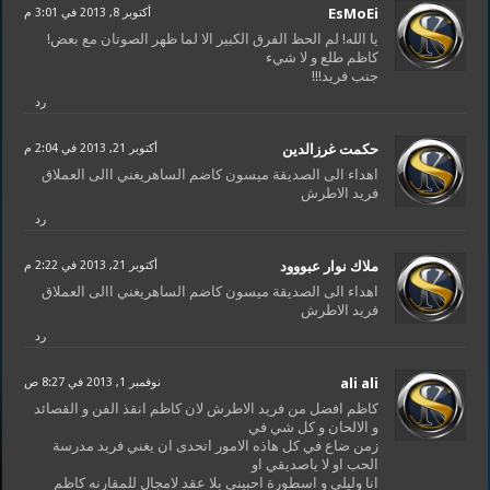
EsMoEi
أكتوبر 8, 2013 في 3:01 م
يا الله! لم الحظ الفرق الكبير الا لما ظهر الصوتان مع بعض!
كاظم طلع و لا شيء
جنب فريد!!!
رد
حكمت غرزالدين
أكتوبر 21, 2013 في 2:04 م
اهداء الى الصديقة ميسون كاضم الساهريغني االى العملاق
فريد الاطرش
رد
ملاك نوار عبووود
أكتوبر 21, 2013 في 2:22 م
اهداء الى الصديقة ميسون كاضم الساهريغني االى العملاق
فريد الاطرش
رد
ali ali
نوفمبر 1, 2013 في 8:27 ص
كاظم افضل من فريد الاطرش لان كاظم انقذ الفن و القصائد
و الالحان و كل شي في
زمن ضاع في كل هاذه الامور اتحدى ان يغني فريد مدرسة
الحب او لا ياصديقي او
انا وليلي و اسطورة احبيني بلا عقد لامجال للمقارنه كاظم