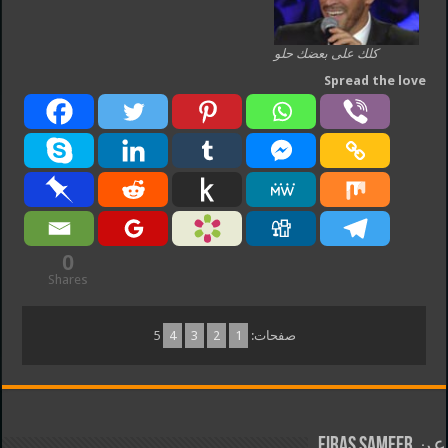
كلك على بعضك حلو
Spread the love
0
Shares
صفحات:
1
2
3
4
5
عن Firas Sameer