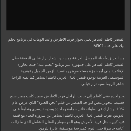
القيصر كاظم الساهر يغني بجوار فريد الاطرش وعبد الوهاب في برنامج بحلم
بيك على قناة
MBC1
من العراق وأحياء الموصل العريقة ومن بين اشعار نزار قباني الرقيقة يطل
القيصر كاظم الساهر على جمهوره عبر برنامج “بحلم بيك” حيث تحاوره
الإعلامية منى أبو حمزة مستحضرِة رومانسية الزمن الجميل وعبقرية
الموسيقى العربية بوجود قيصر الغناء العربي كاظم الساهر كما لقبه الراحل
شاعر الرومانسية نزار قباني.
وبتواجده يغني كاظم إلى جانب الراحل فريد الأطرش ضمن كليب مميز صنع
خصيصا بتحوير معين لتواجد القيصر من فيلم “لحن الخلود” الذي عرض عام
1952، وشارك في بطولته فاتن حمامة وماجدة ومديحة يسري وتعليقاً على
الدويتو، يعرب قيصر الغناء العربي كاظم الساهر عن سروره للغناء مع قيمة
فنية كبيرة مثل فريد الأطرش وهو الموسيقار والفنان الشامل الذي ما زالت
أغانيه حاضرةً حتى اليوم كمدرسة موسيقية عابرة للزمن.