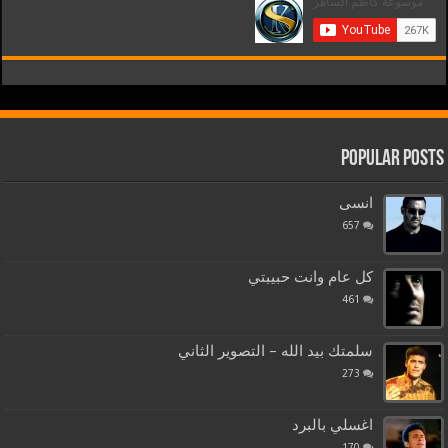
Popular Posts
انسى
657
كل عام وانت حبيبتي
461
سلمتك بيد الله – التصوير الثاني
273
اغسلي بالبرد
170