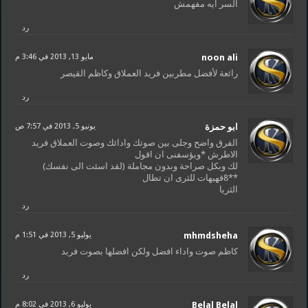
السر ايه مفهمش
رد
noon ali
مايو 13, 2013 في 3:46 م
رائعة لأفضل مطربين فريد العملاق وكاظم القيصر
رد
ابو حمزة
يونيو 5, 2013 في 7:57 ص
الفرق واضح وجلى بين صوتك وادائك وصوت العملاق فريد
الاطرش *ويؤسفنى ان اقول
لك وبكل صراحة وبدون مجاملة (لقد اسئت الى نفسك)
**8فهيهات للثرى ان تطال
الثريا
رد
mhmdsheha
يوليو 5, 2013 في 1:51 م
كاظم صوت واداء افضل ولكن افضلها بصوت فربد
رد
Belal Belal
يوليو 6, 2013 في 8:02 م