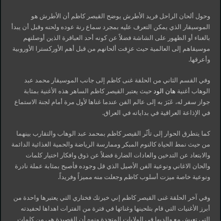
وحول ألحان الراحل فريد الأطرش يوضح القيصر كاظم أن الأطرش هو
الموسيقار الذي يمكن التعرف عليه بمجرد سماع رنة عوده ولحنه وقبل أن يبدأ
بالغناء أو الظهور على الشاشة فضلاً عن كونه أحد العباقرة الذين أوصلتهم
موسيقاهم إلى العالمية حيث عزِفت ألحانهم من قبل أهم الأوركسترا الأوروبية
وأعرقها.
وفي القسم الثاني من الحلقة غنى كاظم إلى جانب الموسيقار محمد عبد
الوهاب أغنية
هان الود
حيث يعتبر القيصر كاظم الساهر هذه الأغنية بمثابة
جواز سفر له، عَبَرَ به إلى عالم الفن عندما غناها لأول مرة أمام لجنة الاستماع
في الإذاعة العراقية في بداياته في العراق.
كما يتطرق الحوار إلى تأثّر القيصر كاظم بمحمد عبد الوهاب والتقارب بينهما
من حيث نمط الحياة كالنوم المبكر وممارسة الرياضة والحمية الغذائية الدائمة
والابتعاد عن التدخين والعادات الضارة فضلاً عن ذوق وافكار اختيار كلمات
والحان الاغاني ونوعية الفن الأصيل الذي قل وجوده فأصبح بمثابة عملة نادرة
ونوعية خاصة ميزت أسلوب كاظم وجعلت منه مميزاً وفريداً.
وفي آخر الحلقة غنى القيصر كاظم إني خيرتك فختاري التي يعتبرها واحدة من
أبرز الأغنيات التي قام بتلحينها وغنائها في فترة من الفترات اهداها لحفيدته
التي تعيش مع والديها في الولايات المتحدة ونوه أن القصيدة هي من كلمات