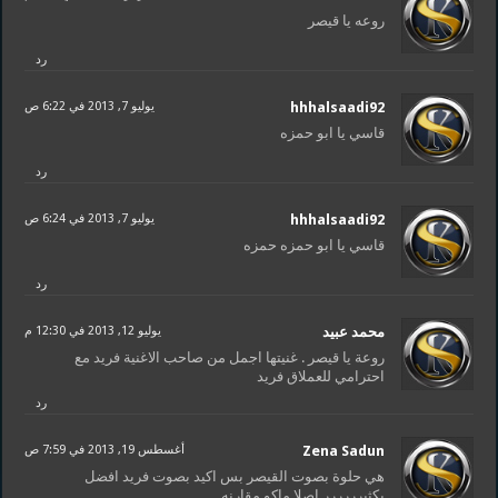
روعه يا قيصر
رد
hhhalsaadi92
يوليو 7, 2013 في 6:22 ص
قاسي يا ابو حمزه
رد
hhhalsaadi92
يوليو 7, 2013 في 6:24 ص
قاسي يا ابو حمزه حمزه
رد
محمد عبيد
يوليو 12, 2013 في 12:30 م
روعة يا قيصر . غنيتها اجمل من صاحب الاغنية فريد مع
احترامي للعملاق فريد
رد
Zena Sadun
أغسطس 19, 2013 في 7:59 ص
هي حلوة بصوت القيصر بس اكيد بصوت فريد افضل
بكثيرررررر اصلا ماكو مقارنه ..