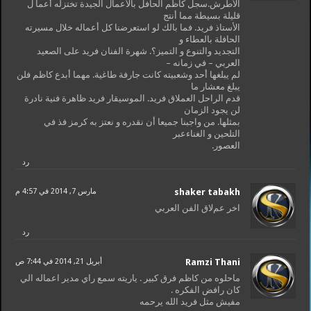
الأطرش.سجل كاظم الحافل بالأعمال الجيدة تختزله أعما ل
قليلة بسيطة مما أنتج
الأستاذ فريد. فما بالك لو استعرضنا كل أعماله خلال مسيرته
الحافلة بالعطاء و
التجديد والتنوع و التميز؟. شهرة الفنان فريد على الصعيد
العربي – في زمانه –
لم يبلغها أحد وشعبيته كانت جارفة طاغية. مهما أبدع كاظم فلن
يبلغ معشار ما
قدم الراحل العملاق فريد. الموسيقار فريد ظاهرة فنية نادرة
لن يجود الزمان
بمثلها. من واجبنا جميعا أن نقدره و نعتز به كرمز فذ في
التلحين و الغناءعبر
العصور.
رد
shaker tabakh
مارس 7, 2014 في 4:57 م
اخر عمﻻق الفن العربي
رد
Ramzi Thani
أبريل 21, 2014 في 7:44 ص
ماحلوه من كاظم فرق كبير . ياريته سمع راي مدير اعماله الي
كان رافض الفكره .
مفيش مثل فريد الله يرحمه