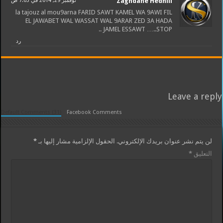
Zaghdane Hedhili
نوفمبر 29, 2014 في 7:03 ص
la tajouz al mou9arna FARID SAWT KAMEL WA 9AWI FIL
EL JAWABET WAL WASSAT WAL 9ARAR ZED 3A HADA
JAMEL ESSAWT …..STOP ..
رد
Leave a reply
Default Comments (31)
Facebook Comments
لن يتم نشر عنوان بريدك الإلكتروني.
الحقول الإلزامية مشار إليها بـ
*
التعليق
*