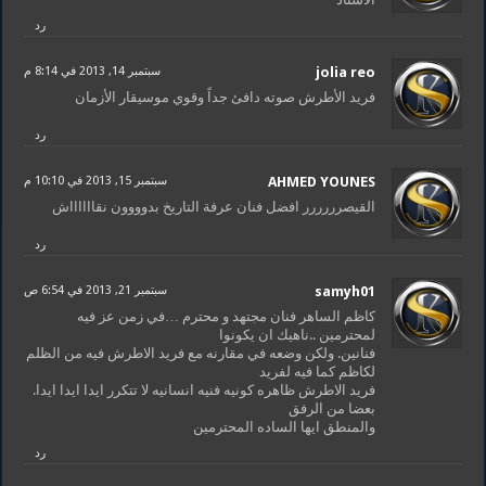
رد
jolia reo
سبتمبر 14, 2013 في 8:14 م
فريد الأطرش صوته دافئ جداً وقوي موسيقار الأزمان
رد
AHMED YOUNES
سبتمبر 15, 2013 في 10:10 م
القيصرررررر افضل فنان عرفة التاريخ بدوووون نقااااااش
رد
samyh01
سبتمبر 21, 2013 في 6:54 ص
كاظم الساهر فنان مجتهد و محترم …في زمن عز فيه
لمحترمين ..ناهيك ان يكونوا
فنانين. ولكن وضعه في مقارنه مع فريد الاطرش فيه من الظلم
لكاظم كما فيه لفريد
فريد الاطرش ظاهره كونيه فنيه انسانيه لا تتكرر ايدا ايدا ايدا.
بعضا من الرفق
والمنطق ايها الساده المحترمين
رد