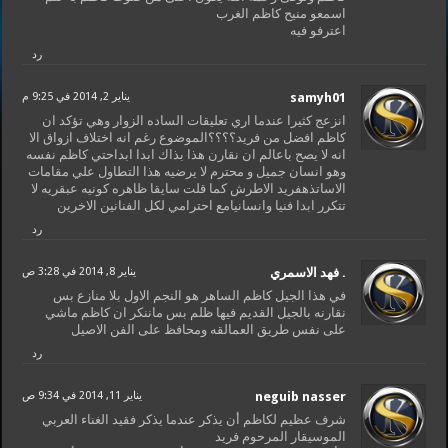
اسمعو منيح كاظم الغرب
اعترفو فيه
رد
samyh01
يناير 2, 2014 في 9:25 م
انزعج كثيرا عندما اري تعليقات الساده الزوار وهي تؤكد ان
كاظم افضل من فريد؟؟؟؟الموضوع رغم انه اختلاف ازواق الا
انه لا يصح باعالم ان نقارن هذا بذاك ابدا ابداحتي كاظم نفسه
وهو انسان جميل و محترم لا يرضيه هذا التطاول علي مقامات
الاساتذهفريد الاطرش كما قلت سايقا ظاهره كونيه عبقريه لا
تتكرر ابدا فنيا وانسانيامع احترامي لكل الفنانين الاخرين
رد
. فهد الاسمري
يناير 8, 2014 في 3:28 ص
في هذا الجيل كاظم الساهر هو النجم الاول بلا منازع بس
نقارنه بالجيل القديم فيها ظلم بس ماننكر ان كاظم ماشي
على نفس طريق العمالقه ومحافظ على الفن الاصيل
رد
neguib nasser
يناير 11, 2014 في 9:34 ص
شرف عظيم لكاظم أن يذكر عندما يذكر فقيد الغناء العربي
الموسيقار المرحوم فريد