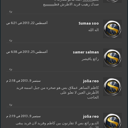
صدك رهيب فريد الاطرش فظييييييييع
رد
Sumaa soo
أغسطس 22, 2013 في 6:21 ص
اله الله
رد
samer salman
أغسطس 25, 2013 في 6:38 ص
رائع ياقيصر
رد
jolia reo
سبتمبر 9, 2013 في 2:18 م
كاظم الساهر عملاق بس هو صخره من جبل اسمه فريد
الأطرش العين لا تعلو على
الحاجب
رد
jolia reo
سبتمبر 9, 2013 في 2:19 م
الديو رائع بس لا تقارنون بين كاظم وفريد لان فريد يبقى
الأستاذ