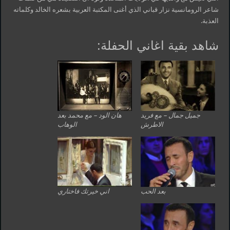
شاعر الرومانسية نزار قباني الذي أغنى المكتبة العربية بشعره الخالد وكلماته
العذبة.
شاهد بقية اغاني الحفلة:
جميل جمال – مع فريد
هان الود – مع محمد بعد
الاطرش
الوهاب
بعد الحب
اني خيرتك فاختاري