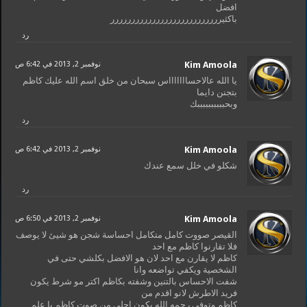
افضل
باكثيررررررررررررررررررررررررررر
رد
Kim Amoola
نوفمبر 2, 2013 في 6:42 ص
يا الله عالاحساااااااس سبحان من خلق اسم الله عليك كاظم
بتجنن دايما
وبحببببببببببك
رد
Kim Amoola
نوفمبر 2, 2013 في 6:42 ص
شكلو في خلل سمع عندك
رد
Kim Amoola
نوفمبر 2, 2013 في 6:50 ص
القيصر صووت كامل متكامل احساسة شجن هو شيئ لا يوصف
فلا تقارنوا كاظم مع احد
كاظم لا يقارن مع احد لان هو الافضل بكلشي حتى في
الشخصية ويكفي تواضعه وانا
شفت الاحساس بالتنين وشفته بكاظم اكتر مو شرط يكون
فريد الاطرش لانو اقدم من
كاظم وتوفى رحمه الله يكون احلى من صوت كاظم با علم