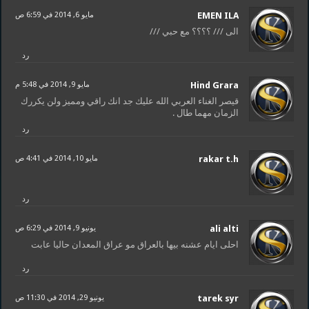
EMEN ILA
مايو 6, 2014 في 6:59 ص
الى /// ؟؟؟؟ مع حبي ///
رد
Hind Grara
مايو 9, 2014 في 5:48 م
قيصر الغناء العربي الله عليك جد انك راقي ومميز ولن يكررك
الزمان مهما طال .
رد
rakar t.h
مايو 10, 2014 في 4:41 ص
رد
ali alti
يونيو 9, 2014 في 6:29 ص
احلى ايام عشنه بيها بالعراق مو عراق المعدان حاليا عابت
رد
tarek syr
يونيو 29, 2014 في 11:30 ص