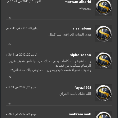
marwan alharbi
أكتوبر 13, 2011 في 10:42 ص
رووووعه
رد
alsanabani
يناير 20, 2012 في 2:41 ص
هذي الفنانه العراقيه اسيا كمال
رد
sipho sosoo
أبريل 20, 2012 في 3:49 م
والله اغنية والله كلمات يعني صدك طرب يا ناس شوف عزيز
الرسام شيكتب من قصائد
وشوف شعراء هسه شيخربطون …صديقي باك محفظتي!!!!
رد
fayaz1928
مايو 20, 2012 في 8:03 م
الله عليك ياملك العراق
رد
makram mak
يونيو 28, 2012 في 2:21 م