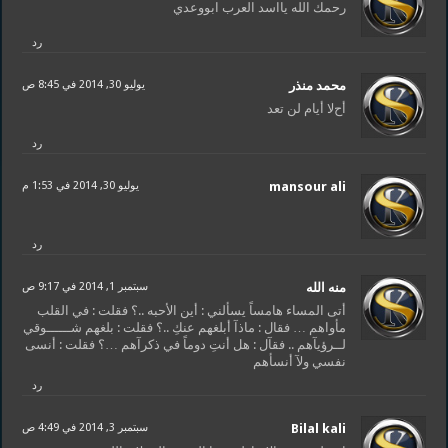
رحمك الله يااسد العرب ابووعدي
رد
محمد منذر
يوليو 30, 2014 في 8:45 ص
أحﻻ أيام لن تعد
رد
mansour ali
يوليو 30, 2014 في 1:53 م
رد
منه الله
سبتمبر 1, 2014 في 9:17 ص
أتى المساء هامساً يسألني : أين الأحبه ..؟ فقلت : في القلب
مأواهم … فقال : ماذآ أبلغهم عنكِ ..؟ فقلت : بلغهم شــــــوقي
لــرؤيآهم .. فقآل : هل أنتِ دوماً في ذكرآهم …؟ فقلت : أنسى
نفسي ولآ أنسأهم
رد
Bilal kali
سبتمبر 3, 2014 في 4:49 ص