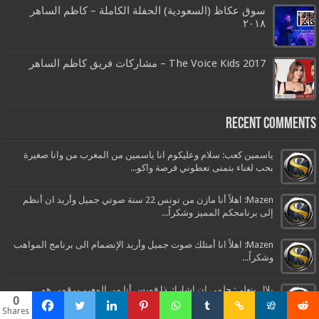
سوق عكاظ (السعودية) الحفلة الكاملة – كاظم الساهر
٢٠١٨
The Voice Kids 2017 – مشاركات فريق كاظم الساهر
Recent Comments
ياسمين كعب: سلام وعليكوم انا ياسمين من المغرب من وانا صغيرة
بحب لغناء بتمنى تعطوني فرصة واكو...
Mazen: اهلاً أنا مازن من تونس 22 سنة صوتي جميل وأريد ان أنظم
إلى برنامجكم المميز وشكراً...
Mazen: اهلاً انا أمتلك صوت جميل وأريد الإنضمام الى برنامج المواهب
وشكراً...
بلال بنعلي: حلمي ان اشارك ذا فويس أنا من المغرب رقمي هو
0
0750725292...
Shares