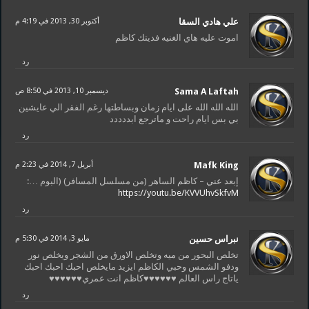
علي هادي السقا
أكتوبر 30, 2013 في 4:19 م
اموت عليه هاي الغنيه فديتك كاظم
رد
Sama A Laftah
ديسمبر 10, 2013 في 8:50 ص
الله الله الله على ايام زمان وبساطتها رغم الفقر الي عايشين
بي بس ايام راحت و ماترجع ابددددد
رد
Mafk King
أبريل 7, 2014 في 2:23 م
إبعد عني – كاظم الساهر (من مسلسل المسافر) (البوم …:
https://youtu.be/KVVUhvSkfvM
رد
نبراس حسين
مايو 3, 2014 في 5:30 م
تخلص البحور من ميه وتخلص الاورق من الشجر ويخلص نور
ودفو الشمس وحبي الكاظم ايزيد مايخلص احبك احبك احبك
ياتاج راس العالم ♥♥♥♥♥♥كاظم انت عمري♥♥♥♥♥♥
رد