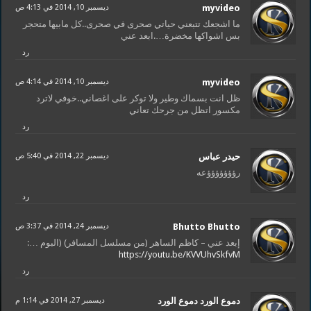
myvideo
ديسمبر 10, 2014 في 4:13 ص
ما اشجعك تتبعني حياتي صحرى في صحرى..كل مابيها متحجر
بس اشواكها مخضرة….ابعد عني
رد
myvideo
ديسمبر 10, 2014 في 4:14 ص
ظل انت بسماك وطير وﻻ توكر على اغصاني..خوفي ﻻترد
مكسور اتظل من جرحك تعاني
رد
حيدر عباس
ديسمبر 22, 2014 في 5:40 ص
رؤؤؤؤؤؤؤعه
رد
Bhutto Bhutto
ديسمبر 24, 2014 في 3:37 ص
إبعد عني – كاظم الساهر (من مسلسل المسافر) (البوم …:
https://youtu.be/KVVUhvSkfvM
رد
دموع الورد دموع الورد
ديسمبر 27, 2014 في 1:14 م