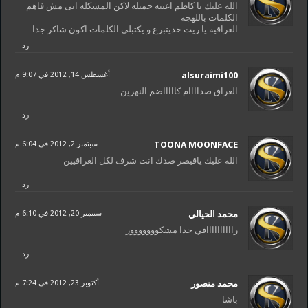
الله عليك يا كاظم اغنيه جميله لاكن المشكله انى مش فاهم
الكلمات باللهجه
العراقيه يا ريت حديتبرع و يكتبلى الكلمات اكون شاكر جدا
رد
alsuraimi100
أغسطس 14, 2012 في 9:07 م
العراق صداااام كاااااضم النهرين
رد
TOONA MOONFACE
سبتمبر 2, 2012 في 6:04 م
الله عليك ياقيصر صدك انت شرف لكل العراقيين
رد
محمد الحيالي
سبتمبر 20, 2012 في 6:10 م
رااااااااااقي جدا مشكووووووور
رد
محمد منصور
أكتوبر 23, 2012 في 7:24 م
باشا