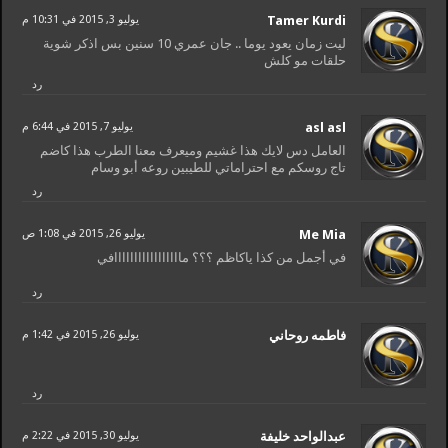
Tamer Kurdi
يوليو 3, 2015 في 10:31 م
ليت زمان يعود يوما .. جان عمري 10 سنين بس اذكر شوية
حلقات مو كلش
رد
asl asl
يوليو 7, 2015 في 6:44 م
العامل دس لايك هذا غشيم وميعرف معنا الطرب هذا كاضم
تاج روسكم مع احتراماتي للطيبين روعه أبو وسام
رد
Me Mia
يوليو 26, 2015 في 1:08 ص
في أجمل من كذا ياكاظم ؟؟؟ مااااااااااااااااافي
رد
يوليو 26, 2015 في 1:42 م
رد
يوليو 30, 2015 في 2:22 م