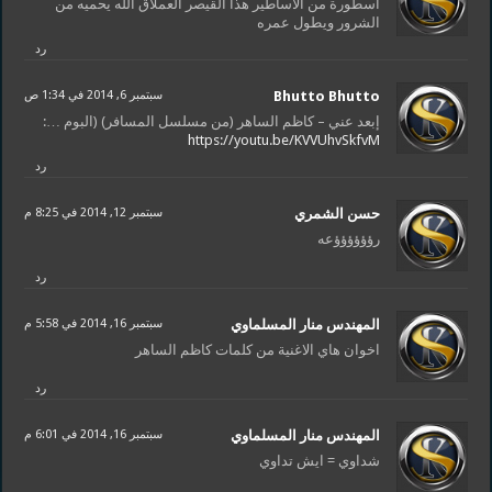
اسطورة من الاساطير هذا القيصر العملاق الله يحميه من
الشرور ويطول عمره
رد
Bhutto Bhutto
سبتمبر 6, 2014 في 1:34 ص
إبعد عني – كاظم الساهر (من مسلسل المسافر) (البوم …:
https://youtu.be/KVVUhvSkfvM
رد
حسن الشمري
سبتمبر 12, 2014 في 8:25 م
رؤؤؤؤؤؤعه
رد
المهندس منار المسلماوي
سبتمبر 16, 2014 في 5:58 م
اخوان هاي الاغنية من كلمات كاظم الساهر
رد
المهندس منار المسلماوي
سبتمبر 16, 2014 في 6:01 م
شداوي = ايش تداوي