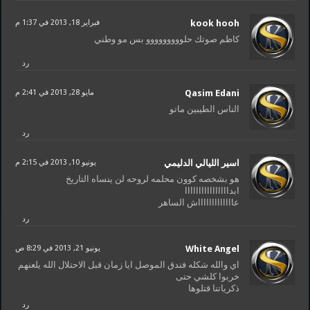
kook hooh
فبراير 18, 2013 في 1:37 م
كاظم صوتك حلووووووووو بس مو وطني
رد
Qasim Edani
مايو 28, 2013 في 2:41 م
الناس الطيبين ماتو
رد
اسير الليالي الدليمي
يونيو 10, 2013 في 2:15 م
هو بشخصه كوون محلمه لروحه لن ينساه التاريخ
ابداااااااااااااااا
عاااااااااااااش الساهر
رد
White Angel
يونيو 21, 2013 في 8:29 ص
اي والله شكله فندق الموصل ايا زمان قبل الاحتلال الله يلعنهم
خربوا كلشي حتى
ذكرياتنا قتلوها
رد