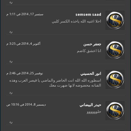
رد
semsem saad
سبتمبر 17, 2014 في 1:11 م
احلا اغنيه الله ياخذه الكسر كلبي
رد
جعفر حسن
أكتوبر 4, 2014 في 3:25 م
انا اعشق كاضم
رد
انور الحسيني
نوفمبر 25, 2014 في 2:46 م
اسطوره الله الله انت الحاضر والماضي يا قيصر العرب وهذه
الفنانه محضوضه لانها ضهرت معك
رد
حيدر البيضاني
ديسمبر 8, 2014 في 10:16 ص
حلوووووو
رد