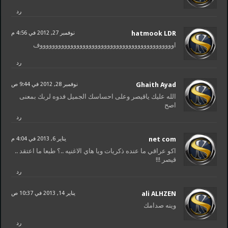
رد
hatmook LDR
نوفمبر 27, 2012 في 4:56 م
اووووووووووووووووووووووووووووووووووووووووووووف
رد
Ghaith Ayad
نوفمبر 28, 2012 في 9:44 ص
الله عليك ياقيصر وعلى احساسك الجميل فدوه لربك بمعنى
اصح
رد
net com
يناير 6, 2013 في 4:04 م
اكو عراقي ما عنده ذكريات ويا هاي الاغنيه ..؟ طبعا ما اعتقد ..
قيصر !!!
رد
ali ALHZEN
يناير 14, 2013 في 10:37 ص
وينه صدامك
رد