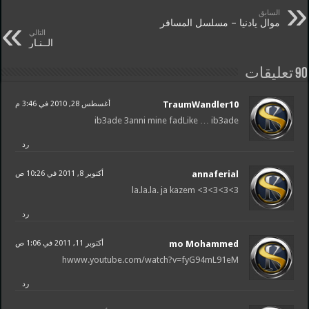
السابق
موال يادنيا – مسلسل المسافر
التالي
الــنـار
90 تعليقات
TraumWandler10
أغسطس 28, 2010 في 3:46 م
ib3ade 3anni mine fadLike … ib3ade
رد
annaferial
أكتوبر 8, 2011 في 10:26 ص
la.la.la. ja kazem <3<3<3<3
رد
mo Mohammed
أكتوبر 11, 2011 في 1:06 ص
hwww.youtube.com/watch?v=fyG94mL91eM
رد