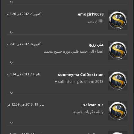
رد
emogirl10678
أكتوبر 4, 2012 في 4:26 م
اااااخ ربي
رد
هلي زوبع
أكتوبر 6, 2012 في 2:41 م
اهداء الى حبيبة قلبي نورة حبيبج محمد
رد
soumeyma ColDextrian
يناير 14, 2013 في 6:34 م
still listening to this in 2013 ♥
رد
salwan o.c
يناير 19, 2013 في 12:39 ص
والله ذكريات جميلة
رد