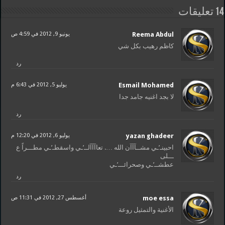
14 تعليقات
Reema Abdul
يونيو 9, 2012 في 4:59 ص
كاظم رهيب بكل شي
رد
Esmail Mohamed
يوليو 5, 2012 في 6:43 م
لا بجد اغنيه جامد جدا
رد
yazan ghadeer
يوليو 6, 2012 في 12:20 م
احبينـ’ـي مشــآآآن الله …. تعاآآآلــ’ـي واسقطـ’ـي مطـــراً ع
ـــلى
عطشــ’ـي وصحرائـــ’ـي
رد
moe essa
أغسطس 27, 2012 في 11:31 ص
الأغنية والتمثيل روعة