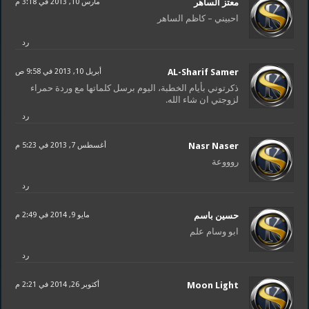
معتز الساهر
مارس 10, 2013 في 3:18 م
احبيني – كاظم الساهر
رد
AL-Sharif Samer
أبريل 10, 2013 في 9:58 ص
ذكرتوني بأيام الخطبة، اليوم برسل كلماتها مع وردة حمراء
لزوجتي ان شاء الله.
رد
Nasr Naser
أغسطس 7, 2013 في 5:23 م
روووعة
رد
حسين باسم
مايو 9, 2014 في 2:49 م
ابو وسام علم
رد
Moon Light
أكتوبر 26, 2014 في 2:21 م