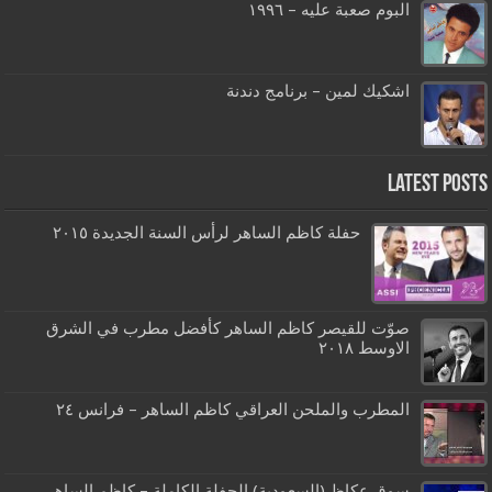
البوم صعبة عليه – ١٩٩٦
اشكيك لمين – برنامج دندنة
Latest Posts
حفلة كاظم الساهر لرأس السنة الجديدة ٢٠١٥
صوّت للقيصر كاظم الساهر كأفضل مطرب في الشرق
الاوسط ٢٠١٨
المطرب والملحن العراقي كاظم الساهر – فرانس ٢٤
سوق عكاظ (السعودية) الحفلة الكاملة – كاظم الساهر