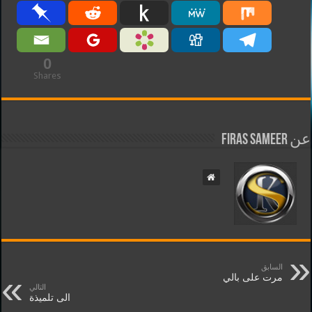
0
Shares
عن Firas Sameer
السابق
مرت على بالي
التالي
الى تلميذة