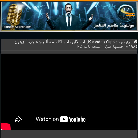
الرئيسية
»
Video Clips
»
كليبات الالبومات الكاملة
»
ألبوم: شجرة الزيتون
١٩٨٤
»
احسبها عليٌ – نسخه ثانيه HD