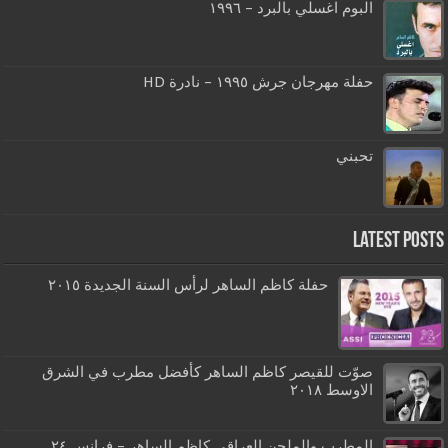
البوم اغسلي بالبرد – ١٩٩٦
حفلة مهرجان جرش ١٩٩٥ – نادرة HD
تحبني
Latest Posts
حفلة كاظم الساهر لرأس السنة الجديدة ٢٠١٥
صوّت للقيصر كاظم الساهر كأفضل مطرب في الشرق
الاوسط ٢٠١٨
المطرب والملحن العراقي كاظم الساهر – فرانس ٢٤