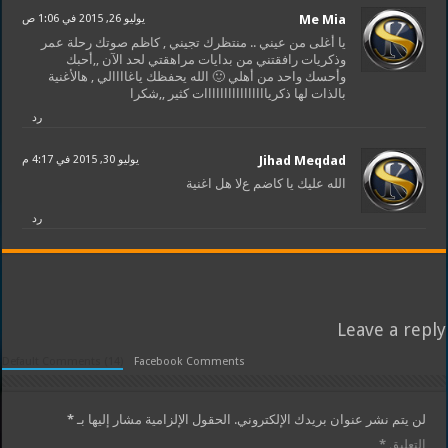
Me Mia
يوليو 26, 2015 في 1:06 ص
يا أغلى من عيني .. منتظرك تجيني , كاظم صوتك رحلة عمر
وذكريات رافقتني من بدايات مراهقتي لحد الآن ,,أحبك
وأحسك واحد من أهلي 🙂 الله يحفظك ياغاااالي , هالأغنية
بالذات لها ذكرياااااااااااااااات كثير ,,شكرا
رد
Jihad Meqdad
يوليو 30, 2015 في 4:17 م
الله عليك يا كاضم عﻻ هل اغنية
رد
Leave a reply
Default Comments (14)
Facebook Comments
لن يتم نشر عنوان بريدك الإلكتروني.
الحقول الإلزامية مشار إليها بـ
*
التعليق
*