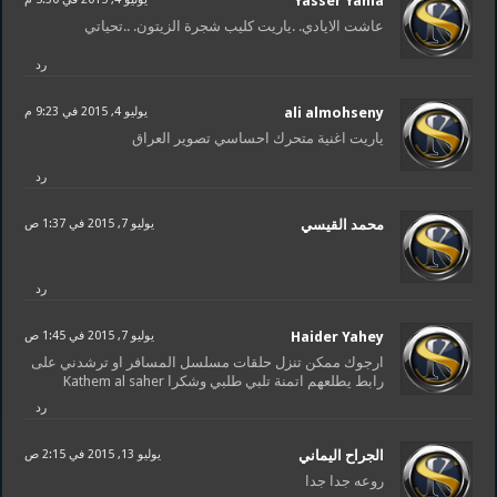
Yasser Yahia
عاشت الايادي. .ياريت كليب شجرة الزيتون. ..تحياتي
رد
ali almohseny
يوليو 4, 2015 في 9:23 م
ياريت اغنية متحرك احساسي تصوير العراق
رد
محمد القيسي
يوليو 7, 2015 في 1:37 ص
رد
Haider Yahey
يوليو 7, 2015 في 1:45 ص
ارجوك ممكن تنزل حلقات مسلسل المسافر او ترشدني على
رابط يطلعهم اتمنة تلبي طلبي وشكرا Kathem al saher
رد
الجراح اليماني
يوليو 13, 2015 في 2:15 ص
روعه جدا جدا