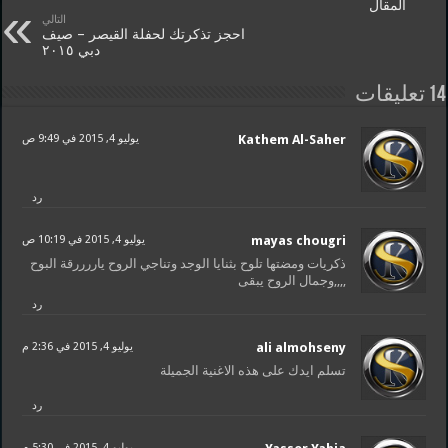
المقال
التالي
احجز تذكرتك لحفلة القيصر – صيف
دبي ٢٠١٥
14 تعليقات
Kathem Al-Saher
يوليو 4, 2015 في 9:49 ص
رد
mayas chougri
يوليو 4, 2015 في 10:19 ص
ذكريات ومضتها تلوح بثنايا الوجد وتناجي الروح ياررررقة البوح
,,,,وجمال الروح يبقى
رد
ali almohseny
يوليو 4, 2015 في 2:36 م
تسلم ايدك على هذه الاغنية الجميلة
رد
يوليو 4, 2015 في 5:30 م