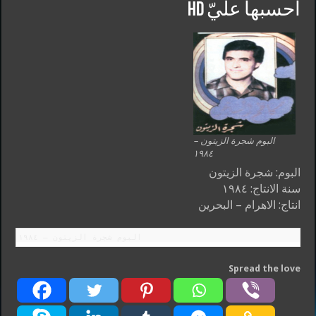
احسبها عليّ HD
البوم شجرة الزيتون –
١٩٨٤
البوم: شجرة الزيتون
سنة الانتاج: ١٩٨٤
انتاج: الاهرام – البحرين
البوم شجرة الزيتون – ١٩٨٤
Spread the love