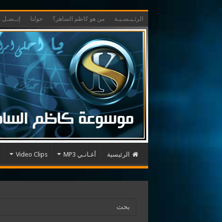
الرئـيـسـيـة
من هو كاظم الساهر؟
حولنا
إتــصـل بـ
الرئيسية
أغـانـي MP3
Video Clips