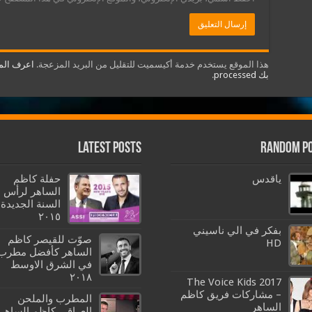
هذا الموقع يستخدم خدمة أكيسميت للتقليل من البريد المزعجة.
اعرف المز
بك processed
.
Latest Posts
Random P
ياقدس
حفلة كاظم
الساهر لرأس
السنة الجديدة
٢٠١٥
بفكر في الي ناسيني
صوّت للقيصر كاظم
HD
الساهر كأفضل مطرب
في الشرق الاوسط
٢٠١٨
The Voice Kids 2017
– مشاركات فريق كاظم
المطرب والملحن
الساهر
العراقي كاظم الساهر 