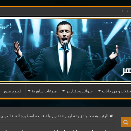
ـنـــا
حفلات و مهرجانات
جـوائـز وتـقـاريـر
منوعات ساهرية
الـبـوم صـور
الرئيسية
»
جـوائـز وتـقـاريـر
»
تقارير ولقاءات
»
اسطورة الغناء العربي – ف