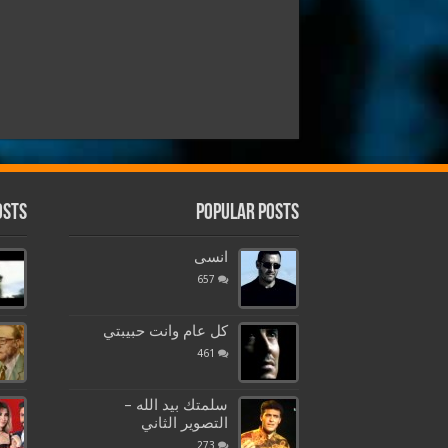
osts
Popular Posts
انسى
657
كل عام وانت حبيبتي
461
سلمتك بيد الله –
التصوير الثاني
273