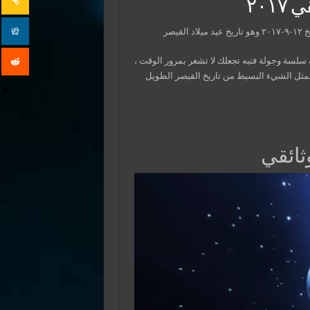
٢٠١
 ميلاد القيصر
ساهر بطريقة سلسة وجولة فنيه تجعلك لا تشعر بمرور الوقت ،
 تمثل الشيء البسيط من تاريخ القيصر الطويل
ثائقي