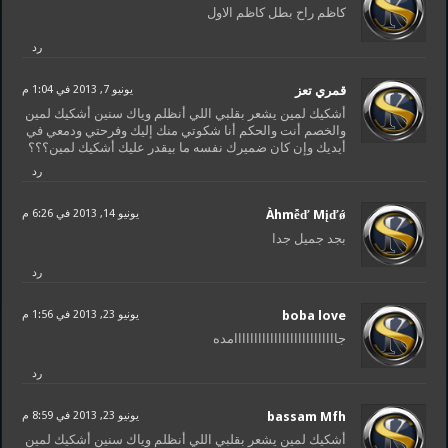
كاظم راح بطل كاظم الاول
رد
قمري تعز
يونيو 7, 2013 في 1:04 م
أشكيك لمين يشعر بقلبي اللي أنظلم وياك سنين أشكيك لمين
والخصم أنت والحكم أنا شكوتي منك إليك وفرحتي ودمعي في
أيديك وإن كان ضميرك نفسه ما بيقدر عليك أشكيك لمين؟؟؟
رد
Àhmễď Mįďǿ
يونيو 14, 2013 في 6:26 م
بجد جميل جدا
رد
boba love
يونيو 23, 2013 في 1:56 م
جاااااااااااااااااااااااااامده
رد
bassam Mfh
يونيو 23, 2013 في 8:59 م
أشكيك لمين يشعر بقلبي اللي أنظلم وياك سنين أشكيك لمين