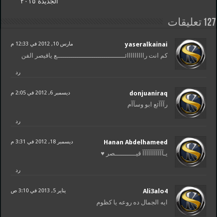
الجديدة ٢٠١٥
127 تعليقات
yaseralkainai
مارس 10, 2012 في 12:33 م
كم انت رااااااااائـــــــــــــــــــــــــــــــــــع ياقيصر الفن
رد
donjuaniraq
ديسمبر 6, 2012 في 2:05 م
رآآآئع ابو وسآآم
رد
Hanan Abdelhameed
ديسمبر 18, 2012 في 3:31 م
يـآآآآآآآآآآآ قيـــــــــــصر ♥
رد
Ali3alo4
يناير 5, 2013 في 3:10 ص
ايه الجمال ده روعه يا كظوم