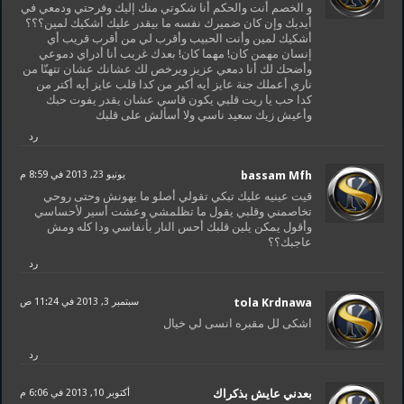
و الخصم أنت والحكم أنا شكوتي منك إليك وفرحتي ودمعي في
أيديك وإن كان ضميرك نفسه ما بيقدر عليك أشكيك لمين؟؟؟
أشكيك لمين وأنت الحبيب وأقرب لي من أقرب قريب أي
إنسان مهمن كان! مهما كان! بعدك غريب أنا أدراي دموعي
وأضحك لك أنا دمعي عزيز ويرخص لك عشانك عشان تتهنّا من
ناري أعملك جنة عايز أيه أكبر من كدا قلب عايز أيه أكتر من
كدا حب يا ريت قلبي يكون قاسي عشان يقدر يفوت حبك
وأعيش زيك سعيد ناسي ولا أسألش على قلبك
رد
bassam Mfh
يونيو 23, 2013 في 8:59 م
قيت عينيه عليك تبكي تقولي أصلو ما يهونش وحتى روحي
تخاصمني وقلبي يقول ما تظلمشي وعشت أسير لأحساسي
وأقول يمكن يلين قلبك أحس النار بأنفاسي ودا كله ومش
عاجبك؟؟
رد
tola Krdnawa
سبتمبر 3, 2013 في 11:24 ص
اشكى لل مقبره انسى لي خيال
رد
بعدني عايش بذكراك
أكتوبر 10, 2013 في 6:06 م