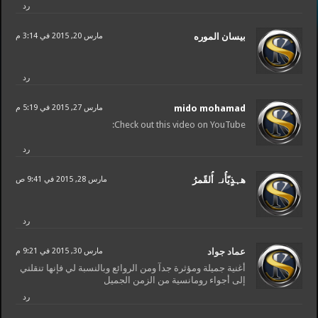
رد
بيسان الموره
مارس 20, 2015 في 3:14 م
رد
mido mohamad
مارس 27, 2015 في 5:19 م
Check out this video on YouTube:
رد
هہذٍيّأُنہ أُلقًمرُ
مارس 28, 2015 في 9:41 ص
رد
عماد جواد
مارس 30, 2015 في 9:21 م
أغنية جميلة ومؤثرة جدآ ومن الروائع وبالنسبة لي فإنها تنقلني
إلى أجواء رومانسية من الزمن الجميل
رد