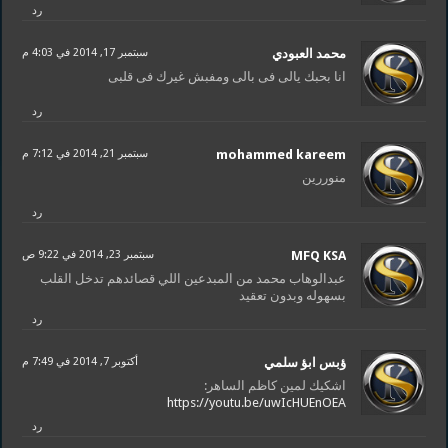
رد
محمد العبودي
سبتمبر 17, 2014 في 4:03 م
انا بحبك يالى فى بالى ومفبش غيرك فى قلبى
رد
mohammed kareem
سبتمبر 21, 2014 في 7:12 م
منوررين
رد
MFQ KSA
سبتمبر 23, 2014 في 9:22 ص
عبدالوهاب محمد من المبدعين اللي قصائدهم تدخل القلب
بسهوله وبدون تعقيد
رد
ؤبس ابؤ سلمي
أكتوبر 7, 2014 في 7:49 م
اشكيك لمين كاظم الساهر:
https://youtu.be/uwIcHUEnOEA
رد