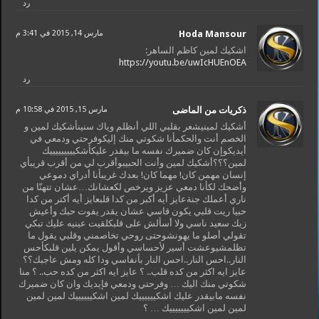
رد
Hoda Mansour
مارس 14, 2015 في 3:41 م
اشكيك لمين كاظم الساهر:
https://youtu.be/uwIcHUEnOEA
رد
ذكريات من الماضى
مارس 15, 2015 في 10:58 م
أشكيك لمينيشعر بقلبي اللي أنظلم وياك سنينأشكيك لمين و
الخصم أنت والحكمأنا شكوتي منك إليكوفرحتي ودمعي في
أيديكوإن كان ضميرك نفسه ما بيقدر عليكأشكيييييييييك
لمين؟؟؟أشكيك لمين وأنت الحبيبوأقرب لي من أقرب قريبأي
إنسان مهمن كان! مهما كان! بعدك غريبأنا أدراي دموعي
وأضحك لكأنا دمعي عزيز ويرخص لكعشانك…عشان تتهنّا من
ناري أعملك جنةعايز أيه أكبر من كدا قلبعايز أيه أكتر من كدا
حبيا ريت قلبي يكون قاسي عشان يقدر يفوت حبك وأعيش
زيك سعيد ناسي ولا أسألش على قلبكلقيت عينيه عليك تبكي
تقولي أصلو ما يهونشوحتى روحي تخاصمني وقلبي يقول ما
تظلمشيوعشت أسير لأحساسي وأقول يمكن يلين قلبكأحس
النار..احس النار..احس النار بأنفاسي ودا كله ومش عاجبك؟؟
عايز ايه اكثر من كده قلب.. ؟ عايز ايه اكثر من كده حب.. ؟ منا
شكوتي منك اليك … وفرحتي ودمعي فإيديك وان كان ضميرك
نفسه مابيقدر عليك اشكييييييك لمين اشكييييييك لمين لمين
لمين لمين اشكيييييييك … ؟