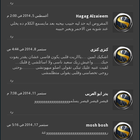
رد
Hagag Alzaieem
أغسطس 5, 2014 في 2:00 م
المفروص ايه حد ليه حبيب بيحبه بعد مايسمع الكلام ده يخلي
عند شويه من الاحمر ويعبر حبيبه
رد
كنزى كنزى
سبتمبر 8, 2014 في 4:44 ص
اشكيك لمين ….ياااريت قلبى يكون قاسى عشان يقدر يفوت
حبك……واعيش زيك سعيد ناسى ولا اسائلشى ع قلبك…
لقيت عنيه عليك تبكى تقولى اصلو ميهونشى ……….وحتى
روحى تخصامنى وقلبى يقولى متظلمشى
رد
بدر ابو العربى
سبتمبر 11, 2014 في 7:38 م
قيصر قيصر قيصر يسلمووووووووووووووووووو
رد
mosh bosh
سبتمبر 17, 2014 في 5:16 ص
رووووووووووووووووووووووووووووووووعة