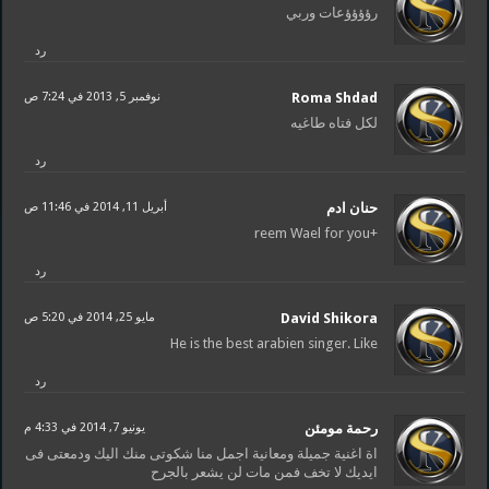
رؤؤؤؤعات وربي
رد
Roma Shdad
نوفمبر 5, 2013 في 7:24 ص
لكل فتاه طاغيه
رد
حنان ادم
أبريل 11, 2014 في 11:46 ص
+reem Wael for you
رد
David Shikora
مايو 25, 2014 في 5:20 ص
He is the best arabien singer. Like
رد
رحمة مومئن
يونيو 7, 2014 في 4:33 م
اة اغنية جميلة ومعانية اجمل منا شكوتى منك اليك ودمعتى فى
ايديك لا تخف فمن مات لن يشعر بالجرح