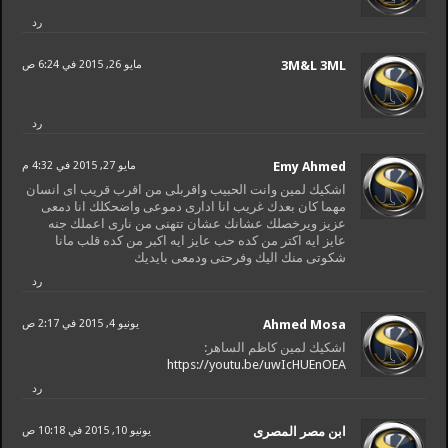
رد
3M&L 3ML
مايو 26, 2015 في 6:24 ص
رد
Emy Ahmed
مايو 27, 2015 في 4:32 م
اشكيك لمين وانت الحبيب واقربلى من اقرب قريب اى انسان
مهما كان بعدك غريب انا ادارى دموعى واضحكلك انا دمعى
عزيز ويرخصلك عشانك عشان تتهنى من نارى اعملك جنه
عايز ايه اكتر من كده حب عايز ايه اكبر من كده قلب مانا
شكوتى منك اليك وفرحتى ودمعى بايديك
رد
Ahmed Mosa
يونيو 4, 2015 في 2:17 ص
اشكيك لمين كاظم الساهر:
https://youtu.be/uwIcHUEnOEA
رد
ابن مصر المصرى
يونيو 10, 2015 في 10:18 ص