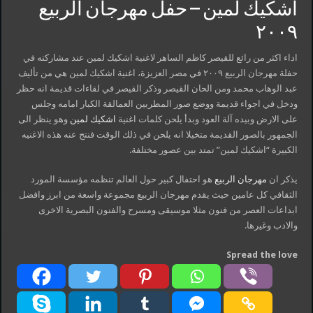
اشكيك لمين – حفل مهرجان الربيع
٢٠٠٩
اداء اكثر من رائع للقيصر كاظم الساهر لاغنية اشكيك لمين عند مشاركته في
حفلة مهرجان الربيع ٢٠٠٩ في مصر العزيزة، اغنية اشكيك لمين هي من تأليف
عبد الوهاب محمد ومن الحان القيصر وذكر القيصر في لقاءات قديمة انه حظر
ودخل في اجواء قديمة ووضع صور المطربين العمالقة الكبار امامه وجلس
على الارض وبيده آلة العود وبدأ يلحن كلمات اغنية
اشكيك لمين
وهو ينظر الى
الجمهور بالصور القديمة متخيلا انه يلحن في ذلك الوقت فنتج عنه هذه الاغنيه
الكبيرة “اشكيك لمين” تمتد بين عصور مختلفة.
يذكر ان
مهرجان الربيع
هو احتفال كبير حول العالم تنظمه مؤسسة المورد
الثقافي كل عامين حيث يقدم مهرجان الربيع مجموعة واسعة من ابرز وافضل
ابداعات العصر من فنون مثلا موسيقى ومسرح والفنون البصرية الاخرى
والادب وغيرها.
Spread the love