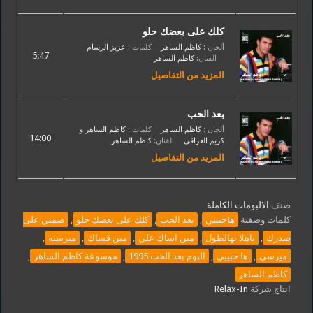
ويا هلا .. ويا مية هلا
كلك على بعضك حلو
ألحان :
كاظم الساهر
كلمات :
عزيز الرسام
5:47
الفنان:
كاظم الساهر
المزيد من التفاصيل
بعد الحب
ألحان :
كاظم الساهر
كلمات :
كاظم الساهر و
14:00
كريم العراقي
الفنان:
كاظم الساهر
المزيد من التفاصيل
صنف
الالبومات الكاملة
كلمات وصفية
هاحبيبي
,
بعد الحب
,
كلك على بعضك حلو
,
ضمني على
صدرك
,
ياهلا بهالطول
,
مين اساك علي
,
مين قساك
,
ميرسيه
,
ميرسي
,
ها حبيبي
,
البوم بعد الحب 1995
,
موسوعة كاظم الساهر
,
كاظم الساهر
انتاج شركة
Relax-In