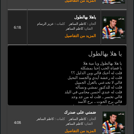
المزيد من التفاصيل
ياهلا بهالطول
ألحان :
كاظم الساهر
كلمات :
عزيز الرسام
6:18
الفنان:
كاظم الساهر
المزيد من التفاصيل
يا هلا بهالطول
يا هلا بهالطول ويا مية هلا
يا قضاة الحب إحنا بمشكلة
قلت له أحبك قالي وين الدليل ؟؟
قلت له رعشة أيدي والجسد النحيل
قالي لا تخدعني بالغزل الجميل
قلت له للدكتور نمشي ونسأله
قلت له عندي أحسن محامي في البلد
قالي تخسر .. قلت له من جد وجد
قالي برج الحوت .. برج الأسد
قالي أعقل .. الل يحب شي يعقله
يا هلا .. ويا هلا
ضمني على صدرك
قلت له من أهلك أخطفك وأسجنك
ألحان :
كاظم الساهر
كلمات :
كاظم الساهر
قالي شو حب التملك معدنك ؟؟
4:08
الفنان:
كاظم الساهر
قلت له لو مثل الغرام مجننك
قالي أعقل الل يحب شي يعقله
المزيد من التفاصيل