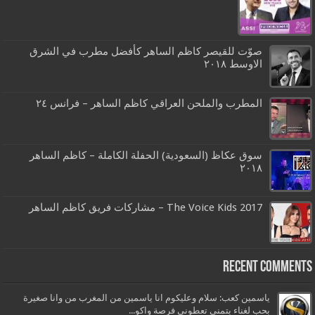
صوّت للقيصر كاظم الساهر كأفضل مطرب في الشرق
الاوسط ٢٠١٨
المطرب والملحن العراقي كاظم الساهر – فرانس ٢٤
سوق عكاظ (السعودية) الحفلة الكاملة – كاظم الساهر
٢٠١٨
The Voice Kids 2017 – مشاركات فريق كاظم الساهر
Recent Comments
ياسمين كعب: سلام وعليكوم انا ياسمين من المغرب من وانا صغيرة
بحب لغناء بتمنى تعطوني فرصة واكو...