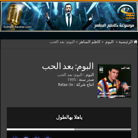
الرئيسية
»
البوم
»
كاظم الساهر
»
البوم: بعد الحب
البوم: بعد الحب
البوم :
البوم: بعد الحب
صدر سنة :
1995
انتاج شركة :
Relax-In
ياهلا بهالطول