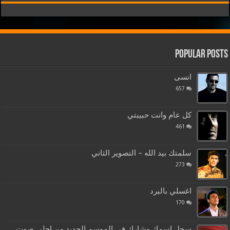
Popular Posts
انسى
657
كل عام وانت حبيبتي
461
سلمتك بيد الله – التصوير الثاني
273
اغسلي بالبرد
170
سجل اسمك وشارك في الموسم الجديد من احلى صوت