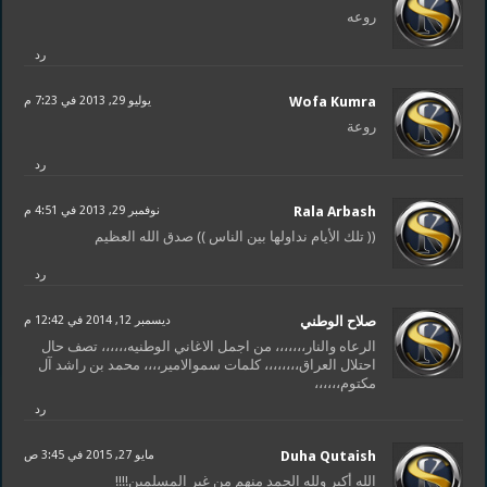
روعه
رد
Wofa Kumra
يوليو 29, 2013 في 7:23 م
روعة
رد
Rala Arbash
نوفمبر 29, 2013 في 4:51 م
(( تلك الأيام نداولها بين الناس )) صدق الله العظيم
رد
صلاح الوطني
ديسمبر 12, 2014 في 12:42 م
الرعاه والنار،،،،،،، من اجمل الاغاني الوطنيه،،،،،، تصف حال
احتلال العراق،،،،،،،، كلمات سموالامير،،،، محمد بن راشد آل
مكتوم،،،،،،
رد
Duha Qutaish
مايو 27, 2015 في 3:45 ص
الله أكبر ولله الحمد منهم من غير المسلمين!!!!