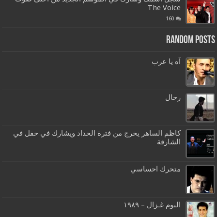
The Voice
160
Random Posts
آه يا عرب
رحال
كاظم الساهر يخرج من فترة الحداد ويشارك في حفل في
الشارقة
متحرك احساسي
البوم غـزال – ١٩٨٩