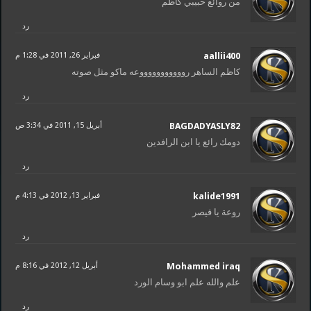
من روائع حبيبي كاظم
رد
aallii400
فبراير 26, 2011 في 1:28 م
كاظم الساهر روووووووووووعه ماكو مثل صوته
رد
BAGDADYASLY82
أبريل 15, 2011 في 3:34 ص
دومك رائع يا ابن الرافدين
رد
kalide1991
فبراير 13, 2012 في 4:13 م
روعة يا قيصر
رد
Mohammed iraq
أبريل 12, 2012 في 8:16 م
علم والله علم ابو وسام الورد
رد