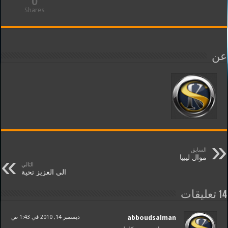
0
Shares
عن
السابق
موال ليبيا
التالي
الى العزيز تحية
14 تعليقات
abboudsalman
ديسمبر 14, 2010 في 1:43 ص