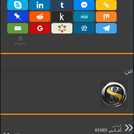
0
Shares
عن
السابق
أغــانـي REMIX