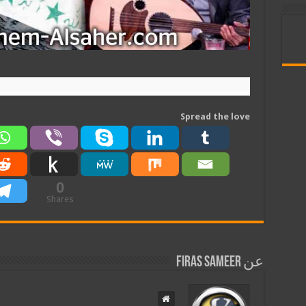
Spread the love
0
Shares
عن Firas Sameer