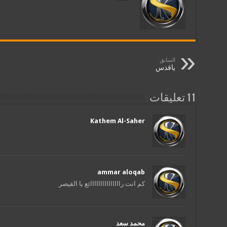
السابق
ياقدس
11 تعليقات
Kathem Al-Saher
ammar aloqab
كم انت رااااااااااااااائع يا القيصر
محمد سعد