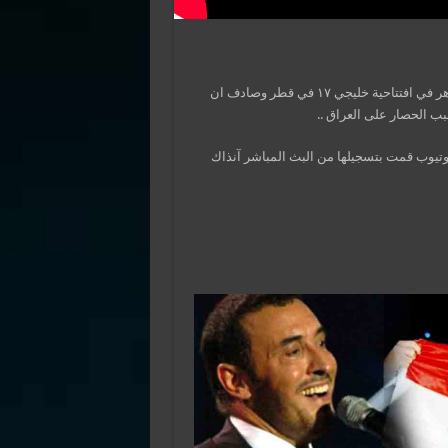
من اجمل الاغنيات المؤثرة التي لحنها ونظمها الفنان الكبير كاظم الساهر في افتتاحية خليجي ١٧ في قطر وصادف ان
يوتيوب قمت بتسجيلها من البث المباشر آنذاك