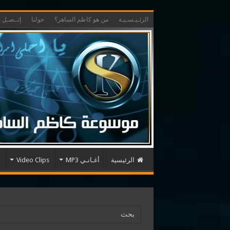
الرئـيـسـيـة
من هو كاظم الساهر؟
حولنا
إتــصـل بـ
الرئيسية
أغـانـي MP3
Video Clips