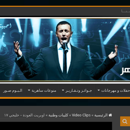
ـنـــا
حفلات و مهرجانات
جـوائـز وتـقـاريـر
منوعات ساهرية
الـبـوم صـور
الرئيسية
»
Video Clips
»
كليبات وطنية
»
اوبريت العودة – خليجي ١٧