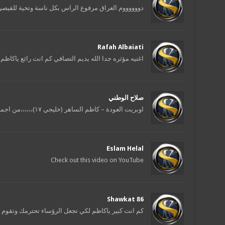
دووووووم العراق مرفوع الراس بكل ناسة وتحية للقيصر 
Rafah Albaiati
اغنيه مؤثره جدا الله يديم التصافي كم انت رائع ياكاظم
صلاح الوطني
اوبريت العودة – كاظم الساهر (خليجي ١٧)،،،،،،من اجمل الاغاني الوطنيه،،،،،، رائعة جدا جدا
Eslam Helal
Check out this video on YouTube
Shawkat 86
كم انت كبير ياكاظم لكي تجعل الرؤساء تحترمك وتقوم لا