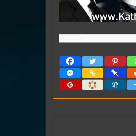
وطــنـيــات