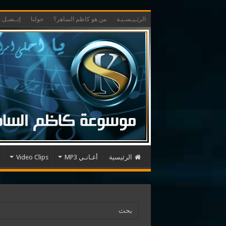
الرئـيـسـيـة
من هو كاظم الساهر؟
حولنا
إتــصـل بـ
الرئيسية
أغـانـي MP3
Video Clips