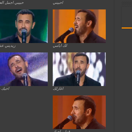
احبيني
حبيبي اجمل الع
لك ايامي
زيديني عش
اغازلك
احبك 
قولي احبك