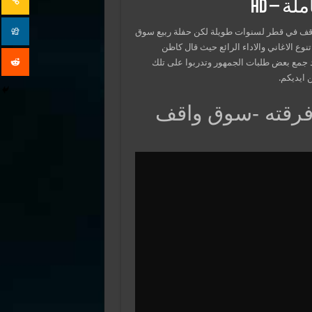
واقف في قطر لسنوات طويلة لكن حفلة ربيع سوق
يث تنوع الاغاني والاداء الرائع حيث قال كاظن
د جمع بعض طلبات الجمهور وتدربوا على تلك
وفرقته -سوق واقف