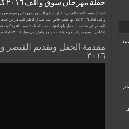
حفلة مهرجان سوق واقف ٢٠١٦ كاملة – HD
اشترك قيصر الغناء العربي الفنان كاظم الساهر بمهرجان ربيع سوق 
واقف لعام ٢٠١٦ كان لها طعم خاص عند عشاق كاظم الساهر من ح
الساهر في منتصف الحفل بان اغنيات هذه الحفلة تتسم بالتنوع كونه ق
الاغاني .. نضع بين ايديكم حفلةربيع سوق واقف في قطر ٢٠١٦ كاملة بين ايديكم.
يدة
مقدمة الحفل وتقديم القيصر 
٢٠١٦
اهر
ة –