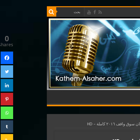
0
Shares
 واقف ٢٠١٦ كاملة – HD