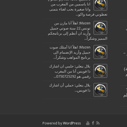
انا ياسمين من المغرب من
وانا صغيرة بحب لغناء بتمنى
تعطوني فرصة واكو...
Mazen: اهلاً أنا مازن من
تونس 22 سنة صوتي جميل
وأريد ان أنظم إلى برنامجكم
المميز وشكراً...
Mazen: اهلاً انا أمتلك صوت
جميل وأريد الإنضمام الى
–
برنامج المواهب وشكراً...
بلال بنعلي: حلمي ان اشارك
)
ذا فويس أنا من المغرب
رقمي هو 0750725292...
بلال بنعلي: حملي أن اشارك
ذا فويس...
م
Powered by
WordPress