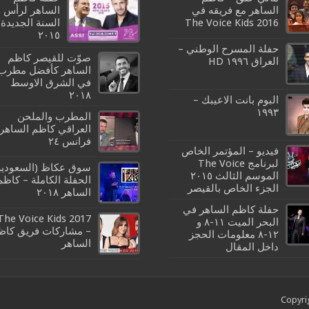
الساهر مع فريقه في
الساهر لرأس
The Voice Kids 2016
السنة الجديدة
٢٠١٥
حفلة المسرح الوطني –
صوّت للقيصر كاظم
العراق ١٩٩٦ HD
الساهر كأفضل مطرب
في الشرق الاوسط
٢٠١٨
البوم بانت الاعيبك –
١٩٩٣
المطرب والملحن
العراقي كاظم الساهر 
فرانس ٢٤
فيديو – المؤتمر الخاص
لبرنامج The Voice
سوق عكاظ (السعودية
الموسم الثالث ٢٠١٥
الحفلة الكاملة – كاظم
الجزء الخاص بالقيصر
الساهر ٢٠١٨
حفلة كاظم الساهر في
The Voice Kids 2017
البحر الميت ١١-٨ و
– مشاركات فريق كاظ
١٢-٨ معلومات الحجز
الساهر
داخل المقال