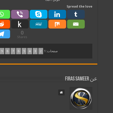
Spread the love
0
Shares
صفحات:
1
2
3
4
5
6
7
8
9
عن Firas Sameer