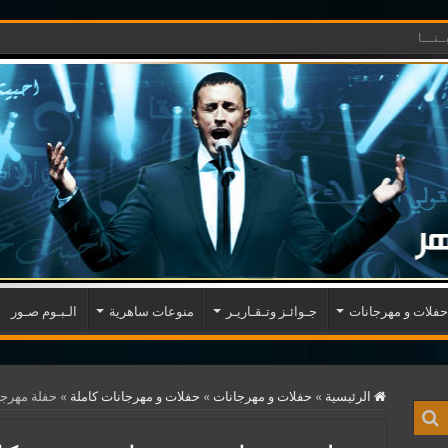
ـنـــا
حفلات و مهرجانات
جـوائـز وتـقـاريـر
منوعات ساهرية
الـبـوم صـور
الرئيسية
»
حفلات و مهرجانات
»
حفلات و مهرجانات كاملة
»
حفلة مهرجان سوق