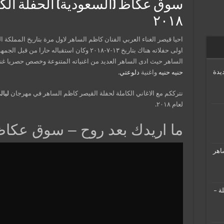
سوق عكاظ (السعودية) الحفلة الكا
٢٠١٨
احيا قيصر الغناء العربي الفنان كاظم الساهر لاول مرة بتاريخ المملكة 
اولى حفلاته هناك بتاريخ ١٣-٧-٢٠١٨ وكان استقبال
الساهر حيث ادى الساهر العديد من اغنياته المتنوعة وخصص حصريا غناء
يدة
حنيه حنيه
واغنية
دلوعتي
.
نترككم مع الاغاني الكاملة لحفلة القيصر كاظم الساهر في مهرجان
ليا
لعام ٢٠١٨.
ما اريدك بعد روح – سوق عكاظ – 
اهر
ة –