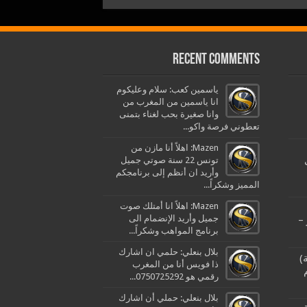
Recent Comments
ياسمين كعب: سلام وعليكوم
انا ياسمين من المغرب من
وانا صغيرة بحب لغناء بتمنى
تعطوني فرصة واكو...
Mazen: اهلاً أنا مازن من
تونس 22 سنة صوتي جميل
وأريد ان أنظم إلى برنامجكم
المميز وشكراً...
Mazen: اهلاً انا أمتلك صوت
جميل وأريد الإنضمام الى
–
برنامج المواهب وشكراً...
بلال بنعلي: حلمي ان اشارك
)
ذا فويس أنا من المغرب
رقمي هو 0750725292...
بلال بنعلي: حملي أن اشارك