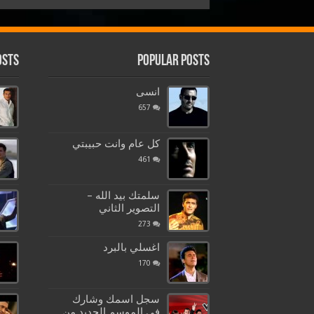
osts
Popular Posts
انسى
657
كل عام وانت حبيبتي
461
سلمتك بيد الله –
التصوير الثاني
273
اغسلي بالبرد
170
سجل اسمك وشارك
في الموسم الجديد من