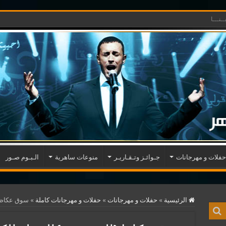
ـنـــا
حفلات و مهرجانات
جـوائـز وتـقـاريـر
منوعات ساهرية
الـبـوم صـور
الرئيسية
»
حفلات و مهرجانات
»
حفلات و مهرجانات كاملة
»
سوق عكاظ (ا