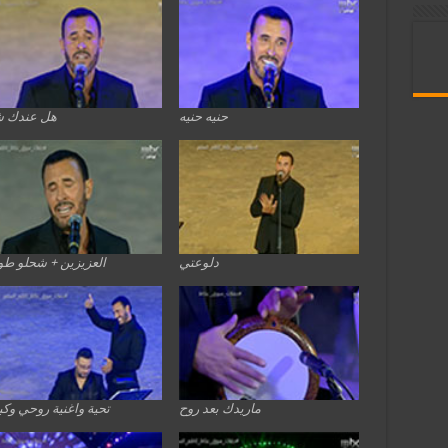
حنيه حنيه
هل عندك 
دلوعتي
العزيزين + شحلو طو
ماريدك بعد روح
تحية واغنية روحي وك