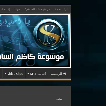
الرئـيـسـيـة
من هو كاظم الساهر؟
حولنا
إتــصـل بـ
الرئيسية
أغـانـي MP3
Video Clips