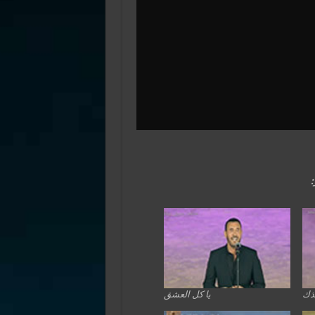
ذك
يا كل العشق