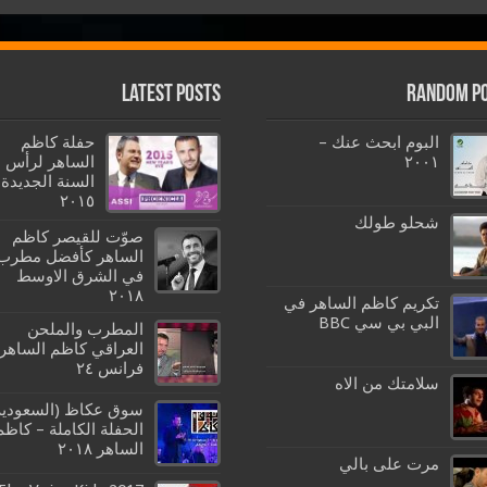
Latest Posts
Random P
البوم ابحث عنك –
حفلة كاظم
٢٠٠١
الساهر لرأس
السنة الجديدة
٢٠١٥
شحلو طولك
صوّت للقيصر كاظم
الساهر كأفضل مطرب
في الشرق الاوسط
٢٠١٨
تكريم كاظم الساهر في
البي بي سي BBC
المطرب والملحن
العراقي كاظم الساهر 
فرانس ٢٤
سلامتك من الاه
سوق عكاظ (السعودية
الحفلة الكاملة – كاظم
الساهر ٢٠١٨
مرت على بالي