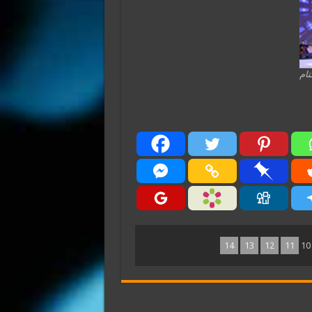
تام
14
13
12
11
10