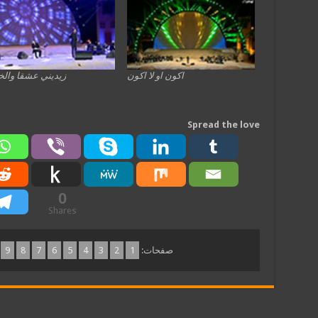
اكون او لا اكون
زيديني عشقا والخ
Spread the love
0
Shares
صفحات:
1
2
3
4
5
6
7
8
9