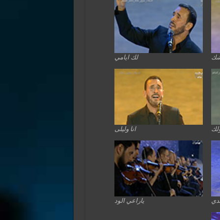
شك
لك ايامي
لك
انا وليلى
بدي
ياراعي الود