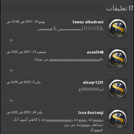
17 تعليقات
fawaz albadrani
يونيو 19, 2011 في 12:43 ص
نآآ آآ آ آ آ آ آ آ آيسسسسسس يأأ قيصصصر
رد
aseel548
سبتمبر 13, 2011 في 5:03 ص
حلوووووووووووووووووووووووووووو من يومك
رد
alsaqr1231
يناير 5, 2012 في 6:39 ص
ابداااااااااااااااع
رد
Issa Bustanji
يناير 24, 2012 في 6:33 ص
روووووعة رووووعة رووووووووووووووعة يا كاظم أشهد أنك
تستاهل بووووسة من بين
عيووونك