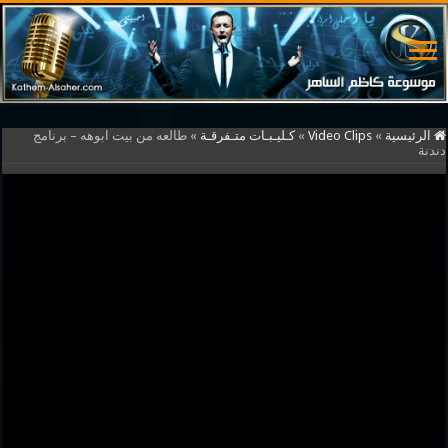
الرئيسية
»
Video Clips
»
كـليـبـات متـفرقـة
»
طالعه من بيت ابوهه – برنامج
دندنة