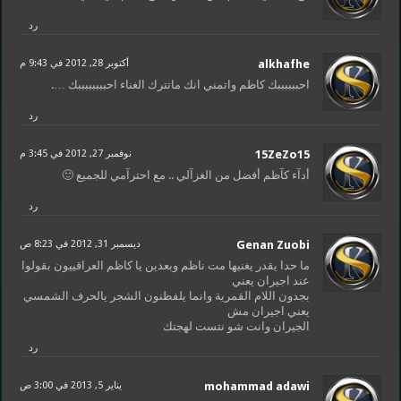
رد
alkhafhe
أكتوبر 28, 2012 في 9:43 م
احببببببك كاظم واتمني انك ماتترك الغناء احببببببببك ….
رد
15ZeZo15
نوفمبر 27, 2012 في 3:45 م
أدآء كآظم أفضل من الغزآلي .. مع احترآمي للجميع 🙂
رد
Genan Zuobi
ديسمبر 31, 2012 في 8:23 ص
ما حدا يقدر يغنيها مت ناظم وبعدين يا كاظم العراقييون بقولوا
عند اجيران يعني
بجدون اللام القمرية وانما يلفظنون الشجر يالحرف الشمسي
يعني اجيران مش
الجيران وانت شو نتست لهجتك
رد
mohammad adawi
يناير 5, 2013 في 3:00 ص