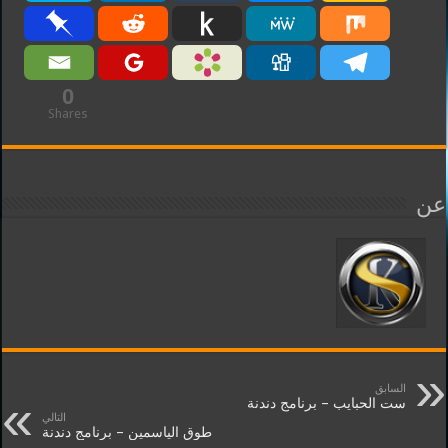
0
Shares
عن
السابق
ست الحبايب – برنامج دندنة
التالي
طوق الياسمين – برنامج دندنة