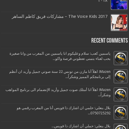
٢٠١٨
The Voice Kids 2017 – مشاركات فريق كاظم الساهر
Recent Comments
ياسمين كعب: سلام وعليكوم انا ياسمين من المغرب من وانا صغيرة
بحب لغناء بتمنى تعطوني فرصة واكو...
Mazen: اهلاً أنا مازن من تونس 22 سنة صوتي جميل وأريد ان أنظم
إلى برنامجكم المميز وشكراً...
Mazen: اهلاً انا أمتلك صوت جميل وأريد الإنضمام الى برنامج المواهب
وشكراً...
بلال بنعلي: حلمي ان اشارك ذا فويس أنا من المغرب رقمي هو
0750725292...
بلال بنعلي: حملي أن اشارك ذا فويس...