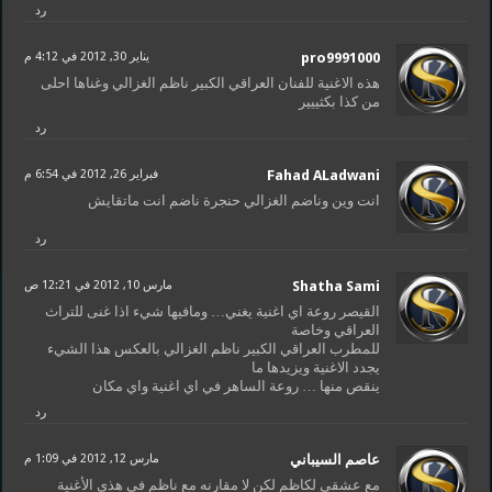
رد
pro9991000
يناير 30, 2012 في 4:12 م
هذه الاغنية للفنان العراقي الكبير ناظم الغزالي وغناها احلى
من كذا بكثييير
رد
Fahad ALadwani
فبراير 26, 2012 في 6:54 م
انت وين وناضم الغزالي حنجرة ناضم انت ماتقايش
رد
Shatha Sami
مارس 10, 2012 في 12:21 ص
القيصر روعة اي اغنية يغني… ومافيها شيء اذا غنى للتراث
العراقي وخاصة
للمطرب العراقي الكبير ناظم الغزالي بالعكس هذا الشيء
يجدد الاغنية ويزيدها ما
ينقص منها … روعة الساهر في اي اغنية واي مكان
رد
عاصم السيباني
مارس 12, 2012 في 1:09 م
مع عشقي لكاظم لكن لا مقارنه مع ناظم في هذي الأغنية