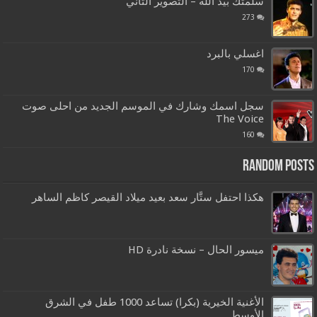
سلمتك بيد الله – التصوير الثاني
273
اغسلي بالبرد
170
سجل اسمك وشارك في الموسم الجديد من احلى صوت
The Voice
160
Random Posts
هكذا احتفل ستَّار سعد بعيد ميلاد القيصر كاظم الساهر
ميسور الحال – نسخة نادرة HD
الأغنية الخيرية (بكرا) تساعد 1000 طفل في ‫الشرق
الأوسط‬