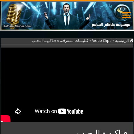
الرئيسية
»
Video Clips
»
كـليـبـات متـفرقـة
»
فـاكـهـة الـحـب
فـاكـهـة الـحـب