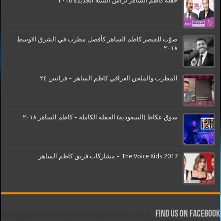
حفلة كاظم الساهر لرأس السنة الجديدة ٢٠١٥
صوّت للقيصر كاظم الساهر كأفضل مطرب في الشرق الاوسط
٢٠١٨
المطرب والملحن العراقي كاظم الساهر – فرانس ٢٤
سوق عكاظ (السعودية) الحفلة الكاملة – كاظم الساهر ٢٠١٨
The Voice Kids 2017 – مشاركات فريق كاظم الساهر
Find us on Facebook