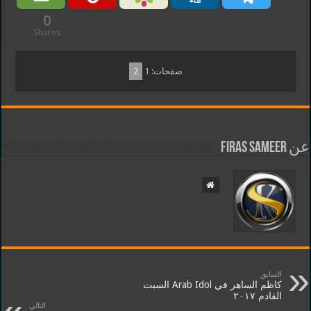
0
Shares
صفحات:
1
2
عن Firas Sameer
السابق
كاظم الساهر في Arab Idol السبت
القادم ٢٠١٧
التالي