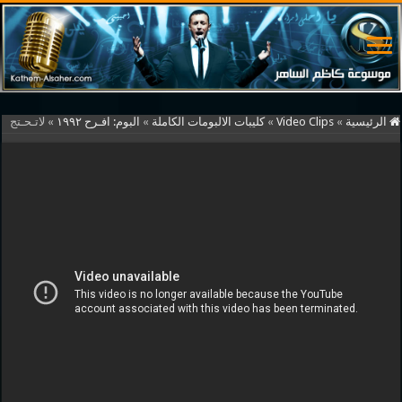
الرئيسية
»
Video Clips
»
كليبات الالبومات الكاملة
»
البوم: افـرح ١٩٩٢
»
لاتـحـتج