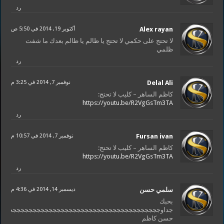
رد
Alex rayan
أكتوبر 19, 2014 في 5:50 ص
لا تحتج على حكمي لا تحتج يا ظالم يا ظالم بعدك ما شفت
ظلمي
رد
Delal Ali
نوفمبر 7, 2014 في 3:25 م
كاظم الساهر – كليب لا تحتج:
https://youtu.be/R2VgGsTm3TA
رد
Fursan ivan
نوفمبر 7, 2014 في 10:57 م
كاظم الساهر – كليب لا تحتج:
https://youtu.be/R2VgGsTm3TA
رد
سلمي حسن
ديسمبر 14, 2014 في 4:36 م
بحبك
جداوججججججججججججججججججججججججججججججججججججججججج
حسن كاظم