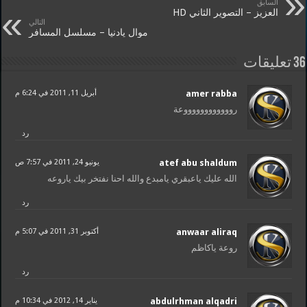
السابق
العزيز – التصوير الثاني HD
التالي
موال يادنيا – مسلسل المسافر
36 تعليقات
amer rabba
أبريل 11, 2011 في 6:24 م
رووووووووووووعة
رد
atef abu shaldum
يونيو 24, 2011 في 7:57 ص
الله عليك ياعبقري يامبدع والله احنا نفتخر بيك ياروعه
رد
anwaar aliraq
أكتوبر 31, 2011 في 5:07 م
روعة ياكاظم
رد
abdulrhman alqadri
يناير 14, 2012 في 10:34 م