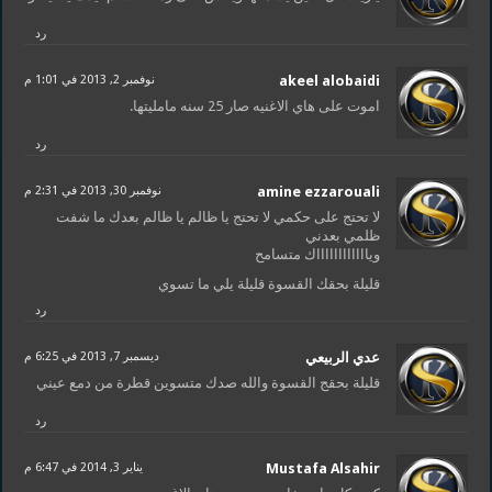
رد
akeel alobaidi
نوفمبر 2, 2013 في 1:01 م
اموت على هاي الاغنيه صار 25 سنه مامليتها.
رد
amine ezzarouali
نوفمبر 30, 2013 في 2:31 م
لا تحتج على حكمي لا تحتج يا ظالم يا ظالم بعدك ما شفت
ظلمي بعدني
ويااااااااااااك متسامح
قليلة بحقك القسوة قليلة يلي ما تسوي
رد
عدي الربيعي
ديسمبر 7, 2013 في 6:25 م
قليلة بحقج القسوة والله صدك متسوين قطرة من دمع عيني
رد
Mustafa Alsahir
يناير 3, 2014 في 6:47 م