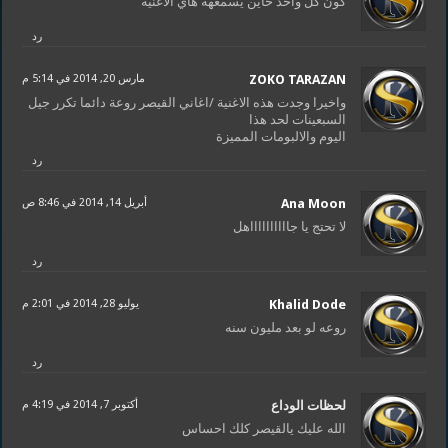
كون كل واحد خاين يسمعهه هاي الاغنيه
رد
ZOKO TARAZAN
مارس 20, 2014 في 5:14 م
واخيرا وجدت هذه الاغنية /اغاني القيصر روعة دائما تكرر جيل
السبعينات لحد هذا
اليوم والالبومات المميزة
رد
Ana Moon
أبريل 14, 2014 في 8:46 ص
لا تحتج يا جااااااااااهل
رد
Khalid Dode
يوليو 28, 2014 في 2:01 م
روعه لو بعد مليون سنه
رد
لحظات الوداع
أكتوبر 7, 2014 في 4:19 م
الله عليك يالقيصر كلك احساس