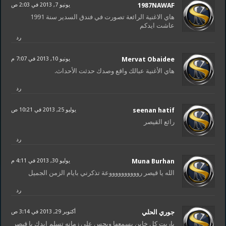
1987NAWAF
يونيو 7, 2013 في 2:03 ص
هاي الاغنية الرائعة تصورت في فندق السدير سنة 1991
عاشت ايدكم
رد
Mervat Obaidee
يونيو 10, 2013 في 7:07 م
هاي الأغنية عبالك واقع وصدك حدثت الأحداث.
رد
seenan hatif
يوليو 25, 2013 في 10:21 ص
رائع القيصر
رد
Muna Burhan
يوليو 30, 2013 في 4:11 م
الله يا قيصر رووووووووووعة تذكرني بايام الزمن ﺍﻟﺠﻤﻴﻞ
رد
جوري الحلي
أكتوبر 29, 2013 في 3:14 ص
ياريت كل خاين يسمعها ويحس على زمانه تسلم ايدك يا قيصر