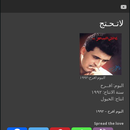
لاتـحـتج
البوم-افرح-١٩٩٢
البوم: افــرح
سنة الانتاج: ١٩٩٢
انتاج: الخيول
البوم افرح – ١٩٩٢
Spread the love