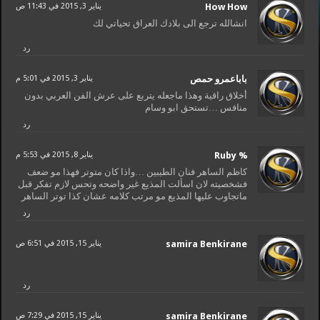
How How
يناير 3, 2015 في 11:43 ص
انشالله ترجع الى بلادك العراق تحياتي لك
رد
باباعمرو حمص
يناير 3, 2015 في 5:01 م
أخلاق راقية وهذا ماجعله يتربع على عرش الفن العربي بدون
منافس …تستحق ابو وسام
رد
% Ruby
يناير 8, 2015 في 5:53 م
كاظم الساهر فنان الطيبين …واذا كان متوتر فهذا مو ضعف
فشخصيته لان اسألت المذيع غير واضحه وتحس لازم تفكر قبل
ماتجاوب عليها المذيع مو مرتب كلامه عشان كذا توتر الساهر
رد
samira Benkirane
يناير 15, 2015 في 6:51 ص
رد
samira Benkirane
يناير 15, 2015 في 7:29 ص