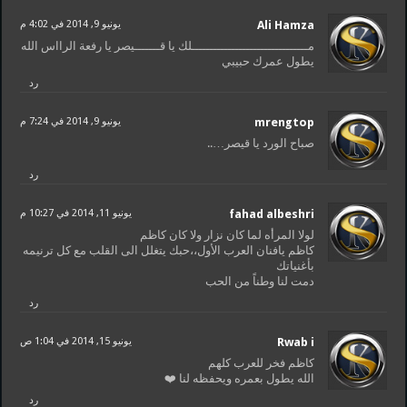
Ali Hamza
يونيو 9, 2014 في 4:02 م
مــــــــــــــــــــــــــــــــلك يا قـــــــيصر يا رفعة الرااس الله
يطول عمرك حبيبي
رد
mrengtop
يونيو 9, 2014 في 7:24 م
صباح الورد يا قيصر…..
رد
fahad albeshri
يونيو 11, 2014 في 10:27 م
لولا المرأه لما كان نزار ولا كان كاظم
كاظم يافنان العرب الأول،،حبك يتغلل الى القلب مع كل ترنيمه
بأغنياتك
دمت لنا وطناً من الحب
رد
Rwab i
يونيو 15, 2014 في 1:04 ص
كاظم فخر للعرب كلهم
الله يطول بعمره ويحفظه لنا ❤️
رد