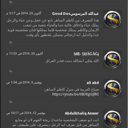
رد
عبدالله المرسوميGood Dos
أكتوبر 20, 2014 في 5:17 م
هذا التصرف من كاظم الساهر نابع عن خجل وعن حياء والرجل
يملك حياء واخلاق عالية جدا والحياء شعبة من شعب
الايمان.وكاظم يمتلك شخصية قلما يمتلكها فنان شخصيته قوية
جدا والدليل انه ارتجالي متمكن بلحظور بأي وقت.
رد
ṂṜ- ṨḤĂḠĂḠḭ
أكتوبر 30, 2014 في 11:53 م
الله يخلي انشالله دمت فخـر العراق
رد
ali abd
نوفمبر 9, 2014 في 1:54 ص
صباح العربية في منزل كاظم الساهر:
https://youtu.be/t8D8gGJllKI
رد
Abdulkhaliq Anwer
نوفمبر 12, 2014 في 10:17 ص
انت ابو ضعف الشخصيه ماعندك ريحة الفهم لان لو متابع
الساهر من قبل تعرف انه الرجل ديتصرف على طبيعته.. ثم