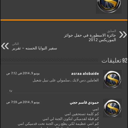
السابق
جائزة الاسطورة في حفل جوائز
الموريكس 2012
التالي
سفير النوايا الحسنه – تقرير
92 تعليقات
asraa alobaide
يونيو 9, 2014 في 7:12 ص
العاملين دس لايك ..سلمولي على نبيل شعيل
رد
حمودي قاسم حجي
يونيو 9, 2014 في 7:59 ص
امي
كم كلمة تستحقين امي
كم قبلة لقدميكي لتكون الجنة لي امي
كم انتي عظيمة لكي يظع ربي الجنة تحت قدميكي امي