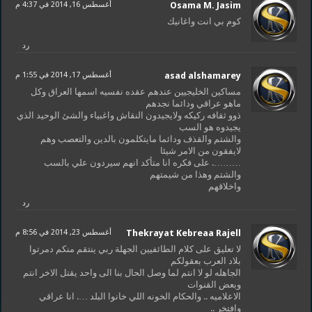
Osama M. Jasim
أغسطس 16, 2014 في 4:37 م
كوم بي انت واغانيك
رد
asad alshamarey
أغسطس 17, 2014 في 1:55 م
مساكين الخليجيين عندهم عقده نفسيه اسمها العراق وكل
ماهو عراقي ودائما نجدهم
ذوو ثقافه ركيكه ولايجيدون النقاش واغبياء والشئ الوحيد الذي
يجيدوه هو السب
والشتم والقذف ودائما مايتكلمون بالدين والتعصب وهم
لايفقون من الامر شيئا
………. على فكره انا متأكد انهم سيردون علي بالسب
والشتم وهذا من شيمتهم
واخلاقهم
رد
Thekrayat Kebreaa Rajell
أغسطس 23, 2014 في 8:56 م
لا تعليق على كلام الطائفيين الجهلة ربي ينتقم منكم دمرتوا
بلاد العرب بعقولكم
الجاهله لو لا انتم لما وصل الحال بنا الى واحد يقتل الاخر انتم
وبعض القنوات
الاعلاميه .. والحكام الخونه اللي خانوا البلد …. انا عراقي
وافتخر ..