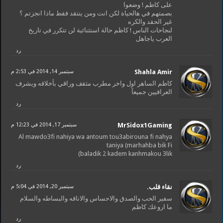
على كاظم ! وضعوا
بصمتهم في هالحياة لكن انت ومن ينتقد فقط ماذا انجزتم ؟
غير الحقد والكره
لنجاحات الناس ! كاظم حالة استثنائية لن تتكرر في تاريخ
العرب ياجاهل
رد
Shahla Amir
سبتمبر 14, 2014 في 2:53 م
كاظم الساهر اول واخر مطرب مثقف وراقي بأخلاقه ويشرف
العراقيين جميعآ
رد
MrSidox1Gaming
سبتمبر 17, 2014 في 12:23 م
Al mawdo3fi nahiya wa antoum tou3abirouna fi nahya
taniya (marhahba bik Fi
baladik 2 kadem kanhmakou 3lik)
رد
نقاء قلب.
سبتمبر 20, 2014 في 5:04 م
سفير الحب والصدق والاحساس والاناقه والبساطه والسلام
ما اروعك كاظم
رد