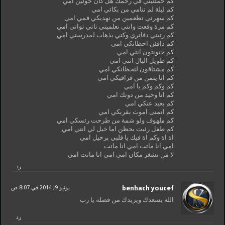
كم حملتيني في رحمك هل كان حولين امي
كم ليلة لم تنامي من بكائي امي
كم سهرتي تطعمين من نهديكي فمي امي
كم مرة وقعت وانتي تعلميني تاتي تواتي امي
كم رتبتي دفاتري وكتي بذهاب لمدرستي امي
كم دافئن احظانكي امي
كم حنونتون انتي امي
كم طويل البال انتي امي
كم مشتاقون لئحظانكي امي
كم انا يتمن من فراقيكي امي
كم وكم وكم يا امي
كم انا وحيد من دونك امي
كم بعيد عنكي امي
كم اتمنى اموت بقربكي امي
كم ملهوف ولو شمة من طرحت رئسكي امي
كم طفل رئيت بحظن اما خيل لي انتي امي
اة اة وكم اة فيك يا قلبي برحيل امي
امي انا ماتت امي انا ماتت
لا من تشغر مكان امي امي انا ماتت امي
رد
benhach youcef
يونيو 9, 2014 في 8:07 ص
الله يسعدك ويزيدك من فضله يا رب
رد