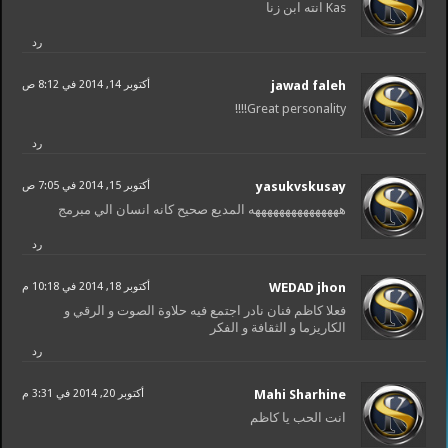
Kas انته ابن زنا
رد
jawad faleh
أكتوبر 14, 2014 في 8:12 ص
Great personality!!!!
رد
yasukvskusay
أكتوبر 15, 2014 في 7:05 ص
هههههههههههههههه المديع صحيح كانه انسان الي مبرمج
رد
WEDAD jhon
أكتوبر 18, 2014 في 10:18 م
فعلا كاظم فنان نادر اجتمع فيه حلاوة الصوت و الرقي و
الكاريزما و الثقافة و الفكر
رد
Mahi Sharhine
أكتوبر 20, 2014 في 3:31 م
انت الحب یا کاظم