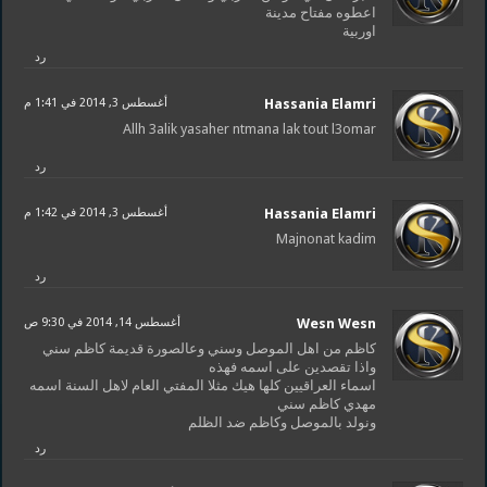
اعطوه مفتاح مدينة
اوربية
رد
Hassania Elamri
أغسطس 3, 2014 في 1:41 م
Allh 3alik yasaher ntmana lak tout l3omar
رد
Hassania Elamri
أغسطس 3, 2014 في 1:42 م
Majnonat kadim
رد
Wesn Wesn
أغسطس 14, 2014 في 9:30 ص
كاظم من اهل الموصل وسني وعالصورة قديمة كاظم سني
واذا تقصدين على اسمه فهذه
اسماء العراقيين كلها هيك مثلا المفتي العام لاهل السنة اسمه
مهدي كاظم سني
ونولد بالموصل وكاظم ضد الظلم
رد