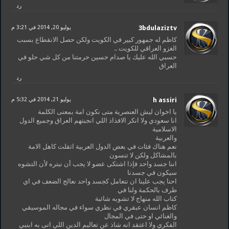
رد
3bdulaziztv
يوليو 20, 2014 في 3:21 م
كاظم له جمهور كبير في الكويت ولكن حصل الانقطاع بسبب
الغزو العراقي للكويت ..
حسبي الله عليك يا صدام حسين حرمتنا من كل شي حلو في
العراق
رد
h assiri
يوليو 21, 2014 في 5:32 م
يا اخوان ليش العنصرية متى نكون امة بمعنى الكلمة
انا سعودي ولا انكر الافذاذ اللي انجبتهم العراق وجميع الدول
الاسلامية
والعربية
نعم هناك فئات في بعض الدول العربية اثقلت كاهل الامة
بالمشاكل ولكن لا تنسون
اننا جسد واحد فإذا اشتكى عضو لا يجب أن نبتره لأن التشوه
سيكون في جسدنا
احنا يجب علينا ان نتعامل كجسد واحد نعالج الضعف في اي
طرف بالحكمة ولنا في
كتاب الله منهاج لا تشوبه شائبة
كاظم انسان عبقري في نظري سواء في مجاله الموسيقي
والغنائي او حتى في المجال
الفكري ولا اعتقد انه شاذ عن تعاليم الدين اللي اتى به ابنبي