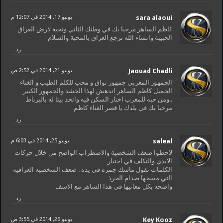
sara alaoui
يونيو 17, 2014 في 12:07 م
كاظم الساهر مرحبا بك في وطنك الثاني وتحية لارض العراق
الحبيبة وانشاء الله ترجع العراق بالمحبة والسلام
رد
Jaouad Chadli
يونيو 21, 2014 في 2:52 ص
الجمهور المغربي جمهور تواق و محب للكلم الطيب و الغناء
الجميل كاظم الساهر اندهش لهذا الحشد والجمهور الكبير
..ومن حبه للمغرب اختار السكن فيه واتخذ بيتا له بالبرباط
مرحبا بك في بلدك يا قصر الغناء كاظم
رد
saleal
يونيو 25, 2014 في 6:03 م
لاحظوا ضعف الشخصية والاضطراب الواضح من خلال حركات
الايدي والتكلف في اختيار
الكلمات تقول ماسك جمره في يده . ضعف الشخصيه العراقيه
التي مسخها صدام الجرذ
واضحه بكل معانيها في هذا الساهر مع الاسف
رد
Key Kooz
يونيو 26, 2014 في 3:55 ص