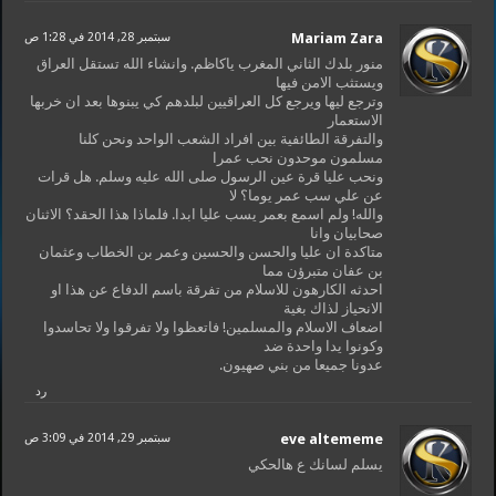
Mariam Zara
سبتمبر 28, 2014 في 1:28 ص
منور بلدك الثاني المغرب ياكاظم. وانشاء الله تستقل العراق
ويستثب الامن فيها
وترجع ليها ويرجع كل العراقيين لبلدهم كي يبنوها بعد ان خربها
الاستعمار
والتفرقة الطائفية بين افراد الشعب الواحد ونحن كلنا
مسلمون موحدون نحب عمرا
ونحب عليا قرة عين الرسول صلى الله عليه وسلم. هل قرات
عن علي سب عمر يوما؟ لا
والله! ولم اسمع بعمر يسب عليا ابدا. فلماذا هذا الحقد؟ الاثنان
صحابيان وانا
متاكدة ان عليا والحسن والحسين وعمر بن الخطاب وعثمان
بن عفان متبرؤن مما
احدثه الكارهون للاسلام من تفرقة باسم الدفاع عن هذا او
الانحياز لذاك بغية
اضعاف الاسلام والمسلمين! فاتعظوا ولا تفرقوا ولا تحاسدوا
وكونوا يدا واحدة ضد
عدونا جميعا من بني صهيون.
رد
eve altememe
سبتمبر 29, 2014 في 3:09 ص
يسلم لسانك ع هالحكي