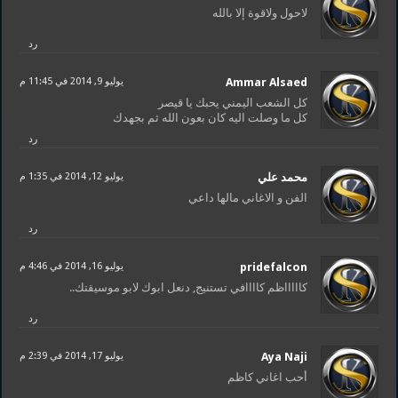
لاحول ولاقوة إلا بالله
رد
Ammar Alsaed
يوليو 9, 2014 في 11:45 م
كل الشعب اليمني يحبك يا قيصر
كل ما وصلت اليه كان بعون الله ثم بجهدك
رد
محمد علي
يوليو 12, 2014 في 1:35 م
الفن و الاغاني مالها داعي
رد
pridefalcon
يوليو 16, 2014 في 4:46 م
كاااااظم كاااافي تستنيج, دنعل ابوك لابو موسيقتك..
رد
Aya Naji
يوليو 17, 2014 في 2:39 م
أحب اغاني كاظم