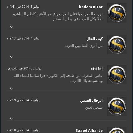
kadem nizar
يوليو 3, 2014 في 4:41 م
نورت المغرب يا فنان العرب و قيصر الأغنية كاظم الساهرو
أهلا بكل العرب في وطن السلام
رد
كيف الحال
يوليو 4, 2014 في 9:13 م
من أثرى الفنانيين العرب
رد
titifel
يوليو 6, 2014 في 6:43 ص
عاش المغرب من طنجة إلى الكويرة حرا سالما انشاء الله
وبمشيئته ياااااااا رب
رد
الرحال العنمي
يوليو 7, 2014 في 7:59 م
شيعي لعين
رد
Saaed Alharte
يوليو 8, 2014 في 4:10 م