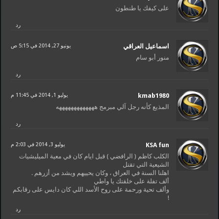
على كيفك يا طنطون
رد
اسماعيل العراقي
يونيو 27, 2014 في 5:15 ص
منور أبو سام
رد
kmab1980
يوليو 1, 2014 في 11:45 م
المذيع كأنه رجل آلي مبرمج هههههههههههههه
رد
KSA fun
يوليو 3, 2014 في 2:03 م
الكلب كاظم ( الرافضي ) قبل ايام كان في معية الميليشيات
الشيعية التي تقتل
اهلنا السنة في العراق ، وكان يحييهم ويشد من أزرهم .
ألف تفلة على خلقتك يا واطي
وألف تحية ورحمة على روح الأسد اللي كان دايس على رقابكم
!
رد