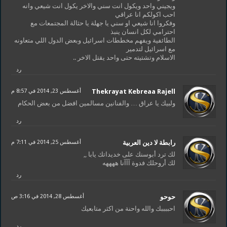
ويجيني واحد ويكول انت سني والاخر يكول انت شيعي وانه
احب اكولكم انا عراقي
وفكروا انا شيعي او سني يا جهلة يا حثالة المجتمعات مع
احترامي لكل انسان ينبذ
الطائفية ويفهم مخططات اسرائيل وبعض الدول اللي متعاونه
مع اسرائيل لتدمير
الاسلام وتشتيته حتى واحد يقتل الاخر ..
رد
Thekrayat Kebreaa Rajell
أغسطس 23, 2014 في 8:57 م
ولبيك يا عراق … والفنانين مسالمين افضل من بعض الحكام
رد
رابطة لا دين العربية
أغسطس 25, 2014 في 7:11 م
لك ترد أبوسنك على خديداتك يابا ,,
لك أروحلك فدوة آآآنا ههههه
رد
حوحو
أغسطس 28, 2014 في 3:16 ص
احببببك والله واحنة من اكثر متابعيك
رد