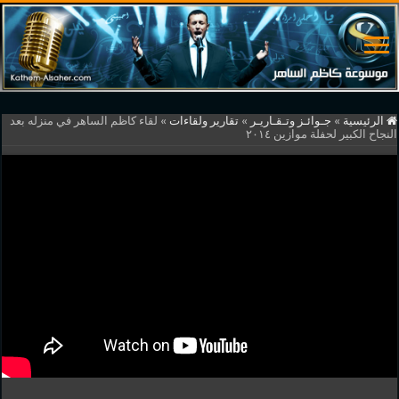
الرئيسية
»
جـوائـز وتـقـاريـر
»
تقارير ولقاءات
»
لقاء كاظم الساهر في منزله بعد
النجاح الكبير لحفلة موازين ٢٠١٤