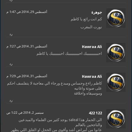
جوهرة
أغسطس 29, 2014 في 1:47 م
كم انت رائع يا كاظم
نورت المغرب
رد
Hawraa Ali
أغسطس 31, 2014 في 7:27 م
احببببببببببك احبببببببببك احبببببببك يا كاظم
رد
Hawraa Ali
أغسطس 31, 2014 في 7:29 م
كاظم راءع وحساس ومبدع ورجاء الي معاجبة لا يتفلسف احكم
على صوتة واغانيه
وموسيقاه واخلاقة
رد
122 422
سبتمبر 2, 2014 في 1:22 ص
الى الحمار هذا saleal يوجد كثير من العلماء والمبدعين
والناجحين بالعالم
عانوا من أمراض أشد وأقوى من الخجل او القلق اللي يظهر