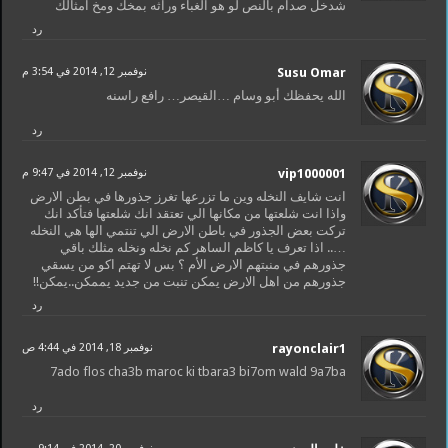
شدخل صدام بالنص لو هو الغباء وراثه بمخك ومخ امثالك
رد
Susu Omar
نوفمبر 12, 2014 في 3:54 م
الله يحفظك أبو وسام …القيصر… رافع راسنه
رد
vip1000001
نوفمبر 12, 2014 في 9:47 م
انت شايف النخله وين ما تزرعها تغرز جذورها في بطن الارض
واذا انت شلعتها من مكانها الي تعتقد انك شلعتها فتأكد انك
تركت بعض الجذور في باطن الارض الي تنتمي الها هي النخله
….. اذا تعرف يا كاظم الساهر كم نخله ونخله مثلك باقي
جذورهم في منبتهم الارض الأم ؟ بس لا تهتم اكو من يسقي
جذورهم من اهل الارض يمكن تنبت من جديد يممكن..يمكن!!
رد
rayonclair1
نوفمبر 18, 2014 في 4:44 ص
7ado flos cha3b maroc ki tbara3 bi7om wald 9a7ba
رد