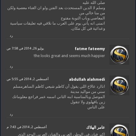
صلى الله عليه
وسلم لا الدين المستحدث بعد الفتن ولو ان الغناء معصية ولكن
من منا خالي من
المعاصي وباب التوبة مفتوح
اتمنى انه يأتي يوم على العرب ما نلاقي فيه تعليقات سياسية
وعدائية في كل مكان.
رد
fatme fateemy
يوليو 26, 2014 في 7:58 ص
he looks great and seems much happier!!
رد
abdullah alahmedi
أغسطس 2, 2014 في 5:55 ص
اناارد عالاخ اللي يقول أن كاظم شيعي كاظم الساهرمسلم
سني من مواليد مدينة
الموصل وبالمناسبة ابنه الثاني اسمه عمر فراجع معلوماتك
زين يافهلوي ولا تتقول
على الناس
رد
عامر الهلاك
أغسطس 2, 2014 في 7:43 م
اكبر فنان في الوطن العربي والفنان العربي الوحد الذي