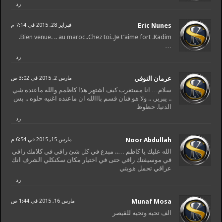
رد
Eric Nunes
فبراير 28, 2015 في 7:14 م
Bien venue. .. au maroc..Chez toi..Je t’aime fort .Kadim.
…
رد
عرمان النوفي
مارس 2, 2015 في 3:02 ص
سلام… انا مستغرب كيف اشتهر هذا كاظمم والله ماعنده شي
.. يبربر. .. ولا هو فنان قسم بااالله ان ماعنده اغنيه حلوه .. بس
الدنيا. حظوظ
رد
Noor Abdullah
مارس 15, 2015 في 6:54 م
الله عليك يا كاظم ….. مبدع في كل شئ راقي في كلامك راقي
في موسيقتك راقي حتی في اختيار مكان سكنكلي الشرف انك
عراقي تحمل هويتي
رد
Munaf Mosa
مارس 16, 2015 في 1:44 ص
الف تحيه وتحيه للقيصر