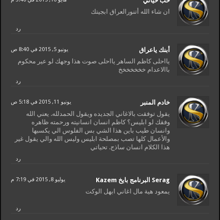
حب حياتي
ان شاء الله أتنورالعراق ابجيتك
رد
أبنك ياعراق
يونيو 5, 2015 في 8:40 ص
يااحلى كاظم الساهر يااحلى صوت هذا وجهك لو عير محكوم
باالاعدام خخخخخخخ
رد
خادم المنبر
يونيو 11, 2015 في 5:18 ص
يقول توفقت بالاغاني الجديده ويقول الحمدلله. يعني الله
وفقك لو ابليس؟ كاظم انسان انسانيته ورحمته ظاهره
وانسان طيب باين هذا الشي بس الفلوس الي يكسبها
والأعمال كلها تصب بمصلحة ابليس وليس الله والي يقول غير
هذا الكلام انسان ساذج. تحياتي
رد
Serag البرنامج بايخ Kazem
يوليو 8, 2015 في 7:19 م
يمعود هية مال اغاني ابهل الوكت
رد