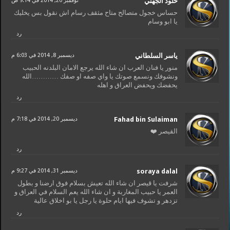
خلود الجهني
نوفمبر 20, 2014 في 9:14 ص
حساس خجول متصالح متاح مثقف رسام اش نقول بس يخليك
يا ابو وسام
رد
ياسر السلطاني
ديسمبر 8, 2014 في 6:03 م
منور يا فنان العرب ان شاء الله يرجع الامان البلدنه الحبيب
ونشوفك ونسمع صوتك يا واي صفه او صفك …………الله
يحفضك ويحفض العراق و اهله
رد
Fahad bin Sulaiman
ديسمبر 20, 2014 في 7:18 م
القيصر ❤️
رد
soraya dalal
ديسمبر 31, 2014 في 9:27 م
شرفت يا قيصر ان شاء الله تعيش بسلام فوق ارضنا و بطول
العمر يا حبيب المغاربة و ان شاء الله يعم السلام في العراق و
تزدهر و تشوف فيها ايام حلوة يا رجل يا بو اخلاق عالية
رد