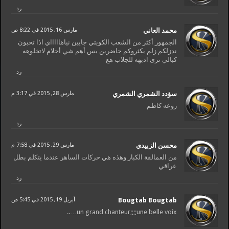
رد
محمد العاني
مارس 16, 2015 في 8:22 ص
الجمهور أكثر من الشعب الكويتي جايين نياهاااااي اذا تحبون
ندزلكم زلم يكثروكم حاضرين بس أهم شي أحلام لاتخلوهه
كبالي ترى اذبهه للجلاب هع
رد
سؤدد الشمري الشمري
مارس 28, 2015 في 3:17 م
روعه كاظم
رد
محسن الزبيدي
مارس 29, 2015 في 7:58 م
من العمالقة الكبار وهذه هي حركات الساهر عندما يتكلم بطل
عراقي
رد
Bougtab Bougtab
أبريل 19, 2015 في 5:45 ص
un grand chanteur;;;;une belle voix…..