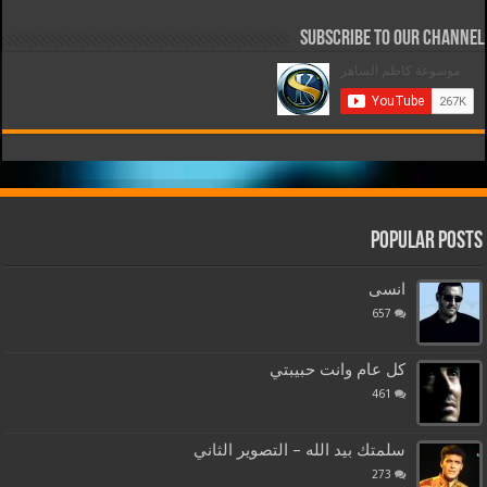
Subscribe to our Channel
Popular Posts
انسى
657
كل عام وانت حبيبتي
461
سلمتك بيد الله – التصوير الثاني
273