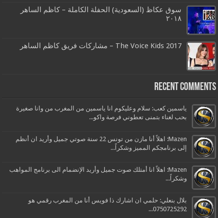
سوق عكاظ (السعودية) الحفلة الكاملة – كاظم الساهر
٢٠١٨
The Voice Kids 2017 – مشاركات فريق كاظم الساهر
Recent Comments
ياسمين كعب: سلام وعليكوم انا ياسمين من المغرب من وانا صغيرة
بحب لغناء بتمنى تعطوني فرصة واكو...
Mazen: اهلاً أنا مازن من تونس 22 سنة صوتي جميل وأريد ان أنظم
إلى برنامجكم المميز وشكراً...
Mazen: اهلاً انا أمتلك صوت جميل وأريد الإنضمام الى برنامج المواهب
وشكراً...
بلال بنعلي: حلمي ان اشارك ذا فويس أنا من المغرب رقمي هو
0750725292...