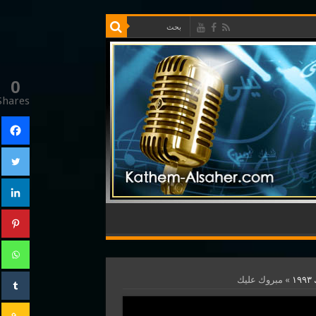
0
Shares
١
»
مبروك عليك