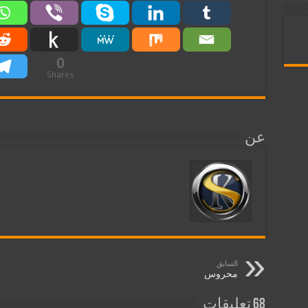
0
Shares
عن
السابق
محروس
68 تعليقات