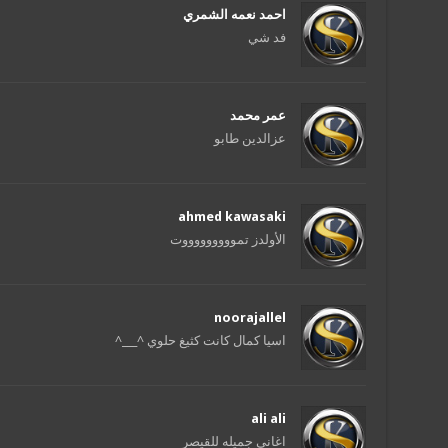
احمد نعمه الشمري
فد شي
عمر محمد
عزالدين طابو
ahmed kawasaki
الأولدز تموووووووووت
noorajallel
اسيا كمال كانت كثيغ حلوي ^___^
ali ali
اغاني جميله للقيصر