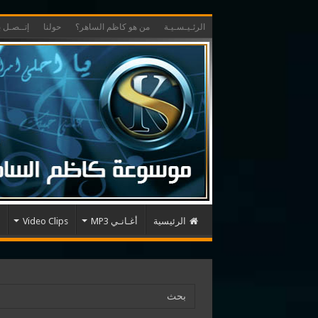
الرئـيـسـيـة
من هو كاظم الساهر؟
حولنا
إتــصـل بـ
الرئيسية
أغـانـي MP3
Video Clips