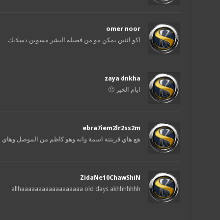
omer noor
اكو اثنين يمكن مو من فصيلة البشر مسوين دسلايك
zaya dnkha
ايام الخير 🙂
ebra7iem2lr2ss2m
هع هاي قريتنة اسمة وانه وهو كاظم من الموصل وهاي 
ZidaNe10ChawShiN
allhaaaaaaaaaaaaaaaaaa old days akhhhhhhh