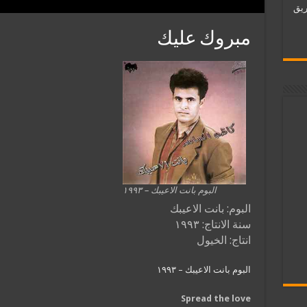
ات فريق
مبروك عليك
البوم بانت الاعيبك – ١٩٩٣
البوم: بانت الاعيبك
سنة الانتاج: ١٩٩٣
انتاج: الخيول
البوم بانت الاعيبك – ١٩٩٣
Spread the love