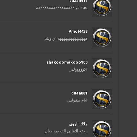
sazan917
axxxxxxxxxxxxxxxxx ya iraq
Amol4438
هههههههههههههههه اي ولله
shakooomakooo100
الاووووولدز
duaa881
ايام طفولتي
ملاك الهوى
روعه الاغاني القديمه جنان