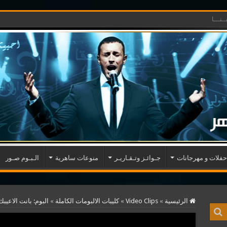
ـنـــا
حفلات و مهرجانات
جـوائـز وتـقـاريـر
منوعات ساهرية
الـبـوم صـور
الرئيسية
»
Video Clips
»
كليبات الالبومات الكاملة
»
البوم: بانت الاعيبك ٩٩٣