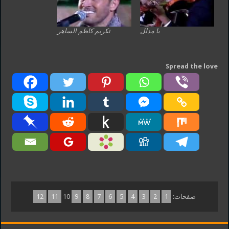
يا مدلل
تكريم كاظم الساهر
Spread the love
صفحات:
1
2
3
4
5
6
7
8
9
10
11
12