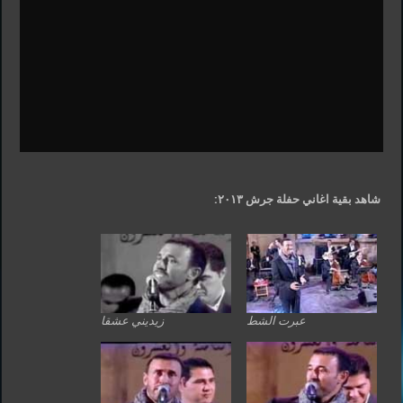
شاهد بقية اغاني حفلة جرش ٢٠١٣:
عبرت الشط
زيديني عشقا