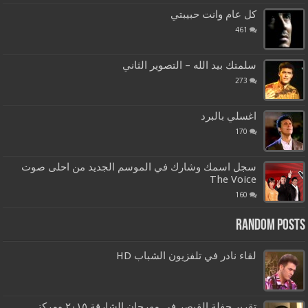
كل عام وانت حبيبتي
461
سلمتك بيد الله – التصوير الثاني
273
اغسلي بالبرد
170
سجل اسمك وشارك في الموسم الجديد من احلى صوت
The Voice
160
Random Posts
لقاء نادر في تلفزيون الشباب HD
تقرير حفلة القيصر في مهرجان الشارقة ٢٠١٥ ومركز