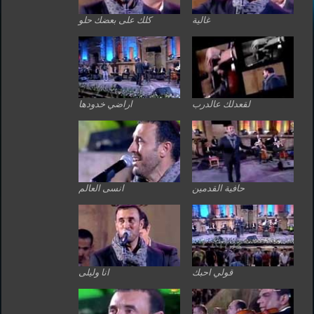
غالية
كلك على بعضك حلو
لقعدلك عالدرب
اراضي خدودها
حافية القدمين
انسى العالم
قولي احبك
انا وليلى