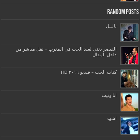
Random Posts
يالـيل
القيصر يغني لعيد الحب في المغرب – نقل مباشر من
داخل المقال
كتاب الحب – فيديو ٢٠١٦ HD
انا ونيت
اشهد