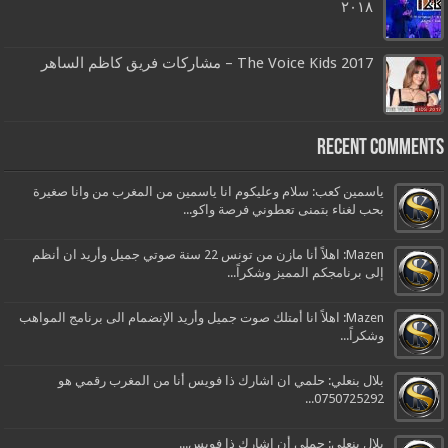
٢٠١٨
The Voice Kids 2017 – مشاركات فريق كاظم الساهر
Recent Comments
ياسمين كعب: سلام وعليكوم انا ياسمين من المغرب من وانا صغيرة
بحب لغناء بتمنى تعطوني فرصة واكو...
Mazen: اهلاً أنا مازن من تونس 22 سنة صوتي جميل وأريد ان أنظم
إلى برنامجكم المميز وشكراً...
Mazen: اهلاً انا أمتلك صوت جميل وأريد الإنضمام الى برنامج المواهب
وشكراً...
بلال بنعلي: حلمي ان اشارك ذا فويس أنا من المغرب رقمي هو
0750725292...
بلال بنعلي: حملي أن اشارك ذا فويس...