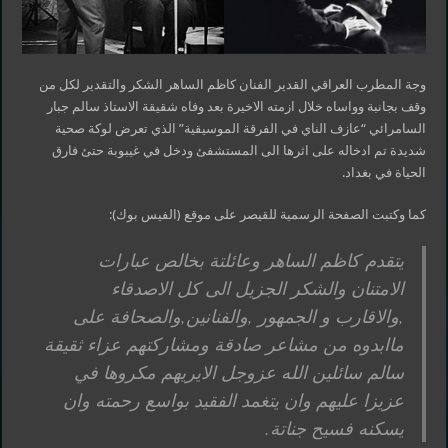
وجة المطرب العراقي القدير الفنان كاظم الساهر الشكر والتقدير لكل من
وقف بجانبة وواساه خلال ازمته الاخيرة بعد وفاه شقيقة الاستاذ سالم جبار
السامرائي “عازف الناي في الفرقة الموسيقية” الذي تعرض لوكة صحية
شديدة تم ادخاله على اثرها الى المستشفئ ودخل في غيبوبة حتئ فارق
الحياة في بغداد.
كما وكتبت الصفحة الرسمية للقيصر على موقع (الفيس بوك):
يتقدم كاظم الساهر وعائلتة بخالص عبارات
الامتنان والشكر الجزيل الى كل الاصدقاء
,والاقارب و الجمهور ,والفنانين,والصحافة على
ماابدوه من مشاعر صادقة ومشاركتهم عزاء ثقيقة
سالم سائلين الله عزوجل الايريهم مكروها في
عزيزا عليهم وان يتغمد الفقيد بواسع رحمته وان
يسكنه فسيح جناتة.