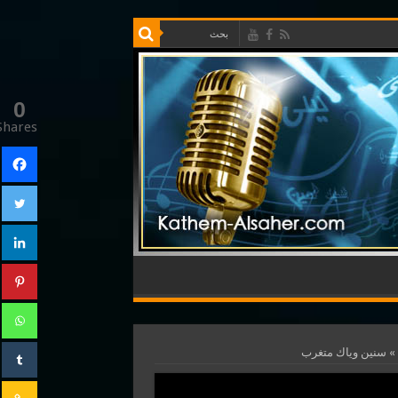
0
Shares
»
سنين وياك متغرب