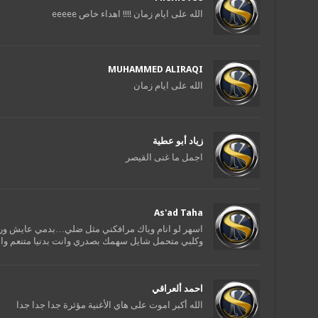
الله على ايام زمان !!!! اهداء خاص eeeee
MUHAMMED ALIRAQI
الله على ايام زمان
زياد أبو عطية
اجمل ما غنى القيصر
As'ad Taha
اسهر لو انام وياك مرافكني مثل ضلي…بدمي عايش 
وكلبي متحمل شايل سهمك بصدري وانت بدنيا متنعم وان
احمد ألعراقي
الله أكبر اموت على هاي الأغنية مؤثرة جدا جدا جدا