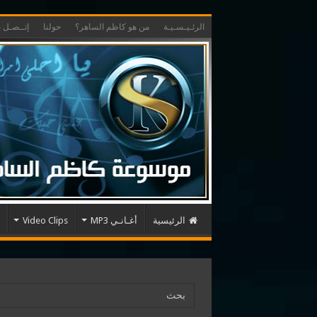
الرئـيـسـيـة
من هو كاظم الساهر؟
حولنا
إتــصـل بـ
الرئيسية
أغـانـي MP3
Video Clips