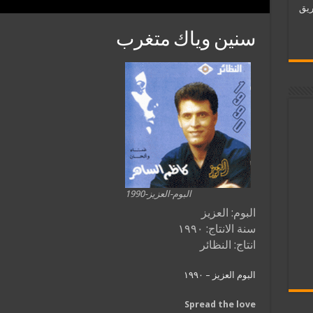
ات فريق
سنين وياك متغرب
البوم-العزيز-1990
البوم: العزيز
سنة الانتاج: ١٩٩٠
انتاج: النظائر
البوم العزيز – ١٩٩٠
Spread the love