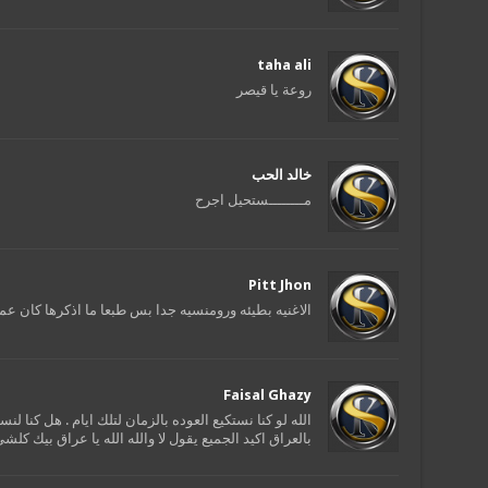
taha ali
روعة يا قيصر
خالد الحب
مــــــــستحيل اجرح
Pitt Jhon
الاغنيه بطيئه ورومنسيه جدا بس طبعا ما اذكرها كان ع
Faisal Ghazy
الله لو كنا نستكيع العوده بالزمان لتلك ايام . هل كنا
بالعراق اكيد الجميع يقول لا والله الله يا عراق بيك كلش