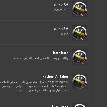
فراس فادي
2012/1/12
فراس فادي
18.845
bark bark
والله ابو وسام علم من اعلام العراق العظيم
Kathem Al-Saher
@azizalrassam شكرا استاذ عزيز الرسام على الملاحظة القيمة وقد قمنا بتعديل
المعلومة كما اسلفت انت مسبقا… تحياتي لك ونتمنى 
المستقبل بصوت الساحر كاظم الساهر…
TheHlovee