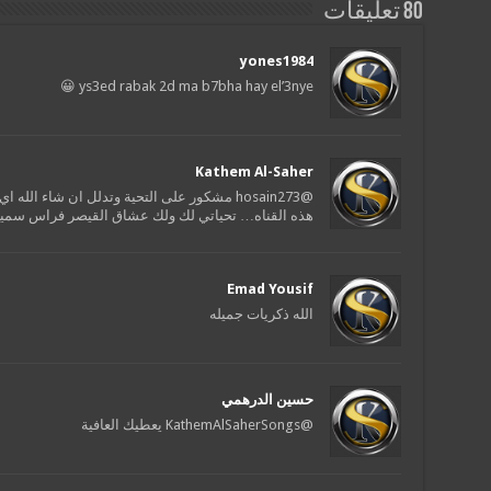
80 تعليقات
yones1984
ys3ed rabak 2d ma b7bha hay el’3nye 😀
Kathem Al-Saher
@hosain273 مشكور على التحية وتدلل ان شاء الله اي فيديو للقيصر جديد ساضعه في
هذه القناه… تحياتي لك ولك عشاق القيصر فراس سمي
Emad Yousif
الله ذكريات جميله
حسين الدرهمي
@KathemAlSaherSongs يعطيك العافية