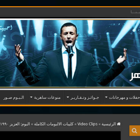
ـنـــا
حفلات و مهرجانات
جـوائـز وتـقـاريـر
منوعات ساهرية
الـبـوم صـور
الرئيسية
»
Video Clips
»
كليبات الالبومات الكاملة
»
البوم: العزيز ١٩٩٠