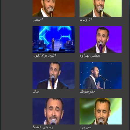
انا ونيت
احبيني
امشي بهداوة
اكون او لا اكون
حلو طولك
يدك
مي ورد
زيديني عشقا