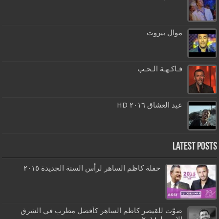
موال بيروت
فـاكـهـة الـحـب
عيد العشاق ٢٠١٦ HD
Latest Posts
حفلة كاظم الساهر لرأس السنة الجديدة ٢٠١٥
صوّت للقيصر كاظم الساهر كأفضل مطرب في الشرق