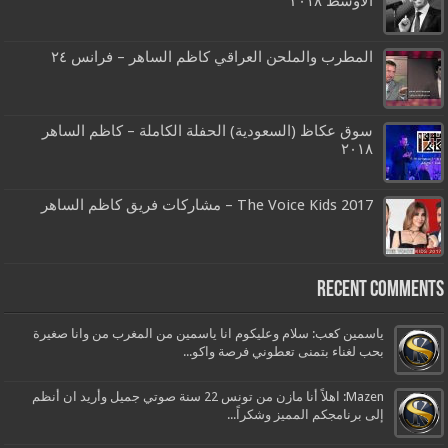
الاوسط ٢٠١٨
المطرب والملحن العراقي كاظم الساهر – فرانس ٢٤
سوق عكاظ (السعودية) الحفلة الكاملة – كاظم الساهر
٢٠١٨
The Voice Kids 2017 – مشاركات فريق كاظم الساهر
Recent Comments
ياسمين كعب: سلام وعليكوم انا ياسمين من المغرب من وانا صغيرة
بحب لغناء بتمنى تعطوني فرصة واكو...
Mazen: اهلاً أنا مازن من تونس 22 سنة صوتي جميل وأريد ان أنظم
إلى برنامجكم المميز وشكراً...