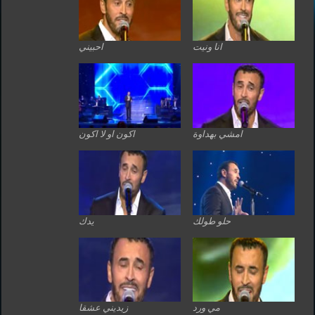
انا ونيت
احبيني
امشي بهداوة
اكون او لا اكون
حلو طولك
يدك
مي ورد
زيديني عشقا