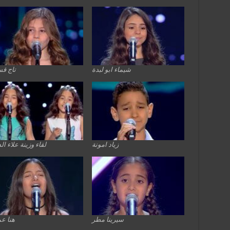
شيماء ابو لبدة
تاج ق
زياد امونة
لقاء وزينة علاء ال
سيرينا مطر
هنا ع