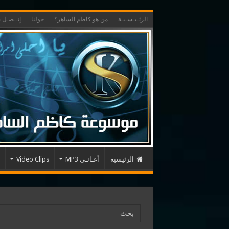
الرئـيـسـيـة
من هو كاظم الساهر؟
حولنا
إتــصـل بـ
الرئيسية
أغـانـي MP3
Video Clips