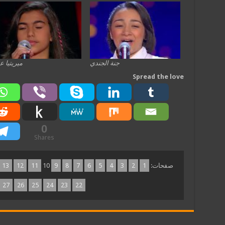
جنة الجندي
ميريتيا ع
Spread the love
0
Shares
صفحات:
1
2
3
4
5
6
7
8
9
10
11
12
13
27
26
25
24
23
22