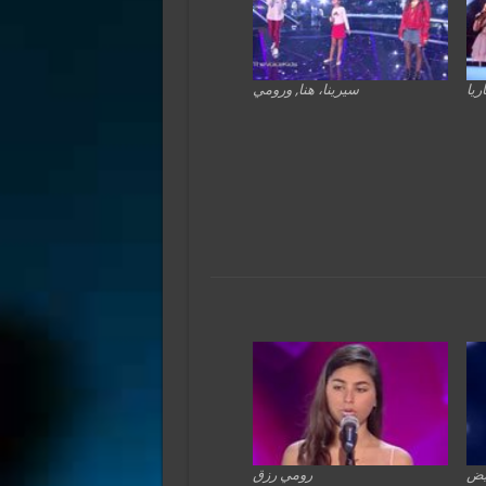
ريا
سيرينا، هنا, ورومي
يض
رومي رزق