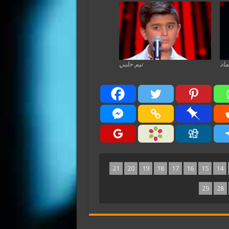
ماد
تيم حلبي
21
20
19
18
17
16
15
14
29
28