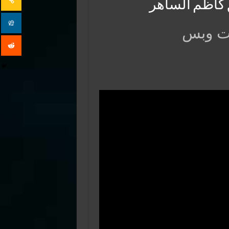
وت وبس