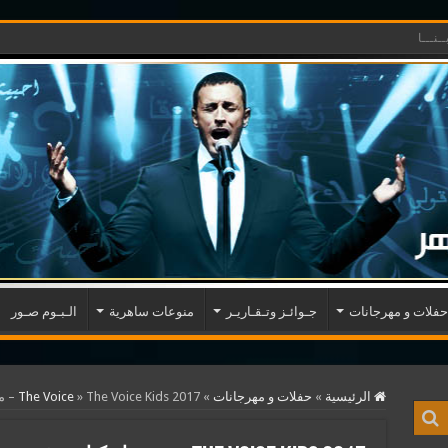
ـنـــا
حفلات و مهرجانات
جـوائـز وتـقـاريـر
منوعات ساهرية
الـبـوم صـور
الرئيسية
»
حفلات و مهرجانات
»
The Voice Kids 2017 – مشاركات فريق كاظم الساهر
»
The Voice