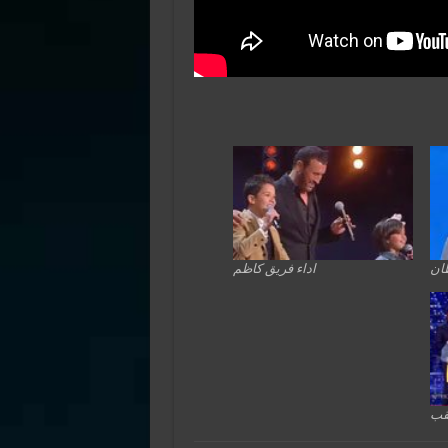
طان
اداء فريق كاظم
لقب