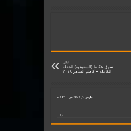
التالي
سوق عكاظ (السعودية) الحفلة
الكاملة – كاظم الساهر ٢٠١٨
مارس 5, 2021 في 11:13 م
رد