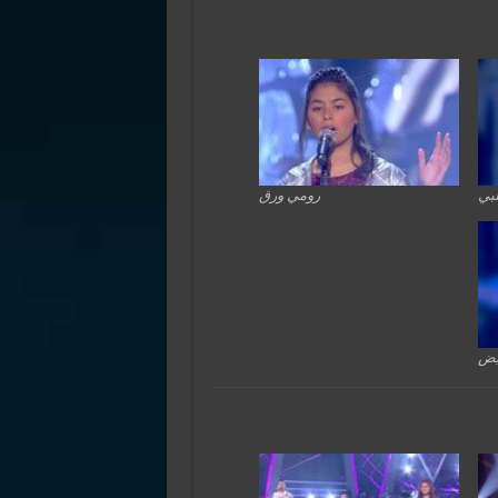
لبي
رومي ورق
يض