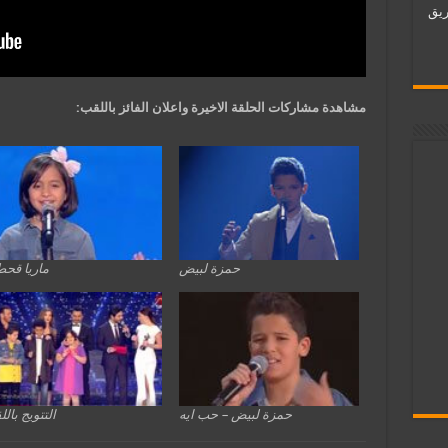
ات فريق
مشاهدة مشاركات الحلقة الاخيرة واعلان الفائز باللقب:
حمزة لبيض
ماريا قح
حمزة لبيض – حب ايه
التتويج بال