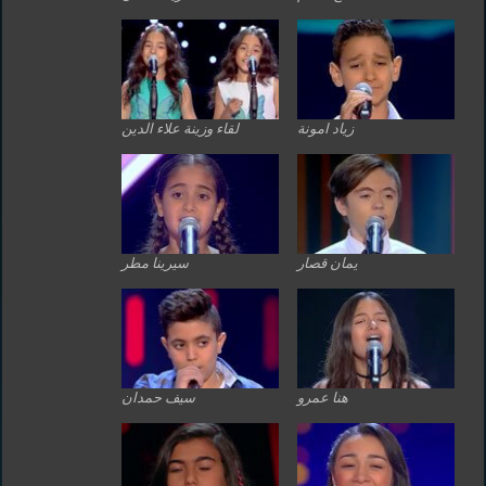
زياد امونة
لقاء وزينة علاء الدين
يمان قصار
سيرينا مطر
هنا عمرو
سيف حمدان