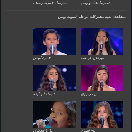
سيرينا، هنا, ورومي
ميريتيا ، حمزة, وسيف
مشاهدة بقية مشاركات مرحلة الصوت وبس:
نورهان عرنسة
حمزة لبيض
رومي رزق
شيماء ابو لبدة
تاج قسام
ماريا قحطان