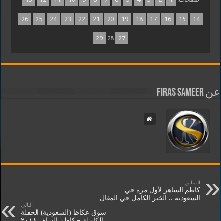
26
25
24
23
22
21
20
19
18
17
16
15
14
29
28
27
عن Firas Sameer
السابق
كاظم الساهر لأول مرة في
السعودية .. الخبر الكامل في المقال
التالي
سوق عكاظ (السعودية) الحفلة
الكاملة – كاظم الساهر ٢٠١٨