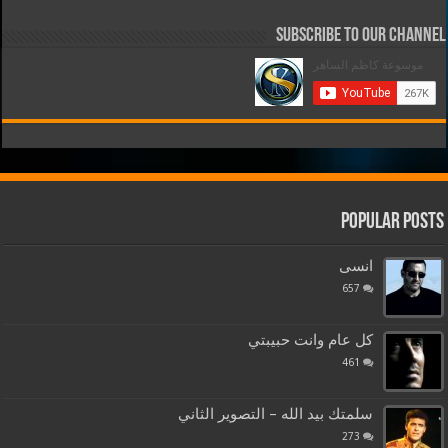
Subscribe to our Channel
Popular Posts
انسى
657
كل عام وانت حبيبتي
461
سلمتك بيد الله – التصوير الثاني
273