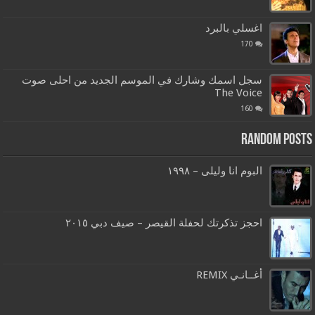
اغسلي بالبرد
170
سجل اسمك وشارك في الموسم الجديد من احلى صوت
The Voice
160
Random Posts
البوم انا وليلى – ١٩٩٨
احجز تذكرتك لحفلة القيصر – صيف دبي ٢٠١٥
أغــانـي REMIX