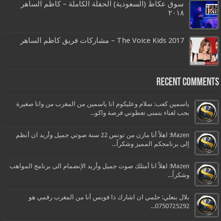
سوق عكاظ (السعودية) الحفلة الكاملة – كاظم الساهر
٢٠١٨
The Voice Kids 2017 – مشاركات فريق كاظم الساهر
Recent Comments
ياسمين كعب: سلام وعليكوم انا ياسمين من المغرب من وانا صغيرة
بحب لغناء بتمنى تعطوني فرصة واكو...
Mazen: اهلاً أنا مازن من تونس 22 سنة صوتي جميل وأريد ان أنظم
إلى برنامجكم المميز وشكراً...
Mazen: اهلاً انا أمتلك صوت جميل وأريد الإنضمام الى برنامج المواهب
وشكراً...
بلال بنعلي: حلمي ان اشارك ذا فويس أنا من المغرب رقمي هو
0750725292...