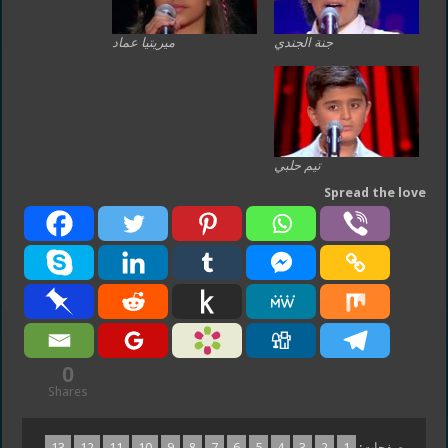
جنة الجندي
ميريتيا عماد
تيم حلبي
Spread the love
0
Shares
صفحات:
1
2
3
4
5
6
7
8
9
10
11
12
13