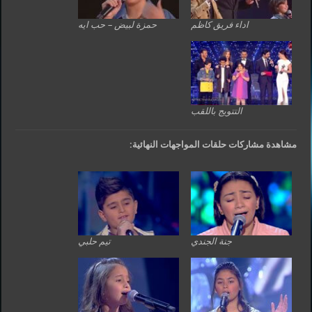
اداء فريق كاظم
حمزة لبيض – حب ايه
التتويج باللقب
مشاهدة مشاركات حلقات المواجهات النهائية:
جنة الجندي
تيم حلبي