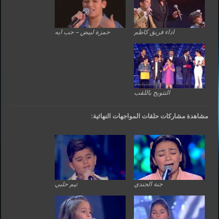
اداء فريق كاظم
حمزة لبيض – حب ايه
التتويج باللقب
مشاهدة مشاركات حلقات المواجهات النهائية:
جنة الجندي
تيم حلبي