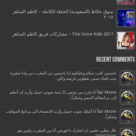
سوق عكاظ (السعودية) الحفلة الكاملة – كاظم الساهر
٢٠١٨
The Voice Kids 2017 – مشاركات فريق كاظم الساهر
Recent Comments
ياسمين كعب: سلام وعليكوم انا ياسمين من المغرب من وانا صغيرة
بحب لغناء بتمنى تعطوني فرصة واكو...
Mazen: اهلاً أنا مازن من تونس 22 سنة صوتي جميل وأريد ان أنظم
إلى برنامجكم المميز وشكراً...
Mazen: اهلاً انا أمتلك صوت جميل وأريد الإنضمام الى برنامج المواهب
وشكراً...
بلال بنعلي: حلمي ان اشارك ذا فويس أنا من المغرب رقمي هو
0750725292...