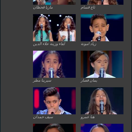
تاج قسام
ماريا قحطان
زياد امونة
لقاء وزينة علاء الدين
يمان قصار
سيرينا مطر
هنا عمرو
سيف حمدان