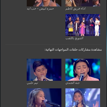
اداء فريق كاظم
حمزة لبيض – حب ايه
التتويج باللقب
مشاهدة مشاركات حلقات المواجهات النهائية:
جنة الجندي
تيم حلبي