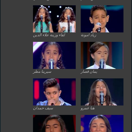
زياد امونة
لقاء وزينة علاء الدين
يمان قصار
سيرينا مطر
هنا عمرو
سيف حمدان