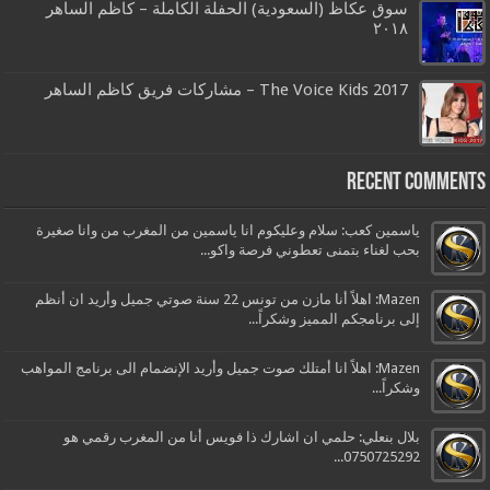
سوق عكاظ (السعودية) الحفلة الكاملة – كاظم الساهر
٢٠١٨
The Voice Kids 2017 – مشاركات فريق كاظم الساهر
Recent Comments
ياسمين كعب: سلام وعليكوم انا ياسمين من المغرب من وانا صغيرة
بحب لغناء بتمنى تعطوني فرصة واكو...
Mazen: اهلاً أنا مازن من تونس 22 سنة صوتي جميل وأريد ان أنظم
إلى برنامجكم المميز وشكراً...
Mazen: اهلاً انا أمتلك صوت جميل وأريد الإنضمام الى برنامج المواهب
وشكراً...
بلال بنعلي: حلمي ان اشارك ذا فويس أنا من المغرب رقمي هو
0750725292...