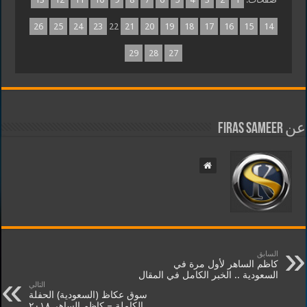
26
25
24
23
22
21
20
19
18
17
16
15
14
29
28
27
عن Firas Sameer
السابق
كاظم الساهر لأول مرة في
السعودية .. الخبر الكامل في المقال
التالي
سوق عكاظ (السعودية) الحفلة
الكاملة – كاظم الساهر ٢٠١٨