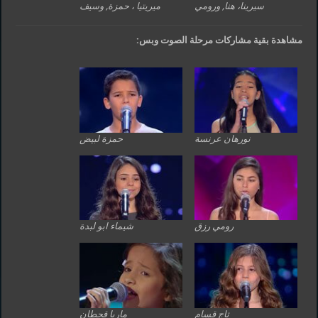
سيرينا، هنا, ورومي
ميريتيا ، حمزة, وسيف
مشاهدة بقية مشاركات مرحلة الصوت وبس:
نورهان عرنسة
حمزة لبيض
رومي رزق
شيماء ابو لبدة
تاج قسام
ماريا قحطان