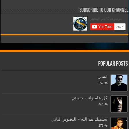
Subscribe to our Channel
Popular Posts
انسى
657
كل عام وانت حبيبتي
461
سلمتك بيد الله – التصوير الثاني
273