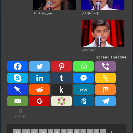
جنة الجندي
ميريتيا عماد
تيم حلبي
Spread the love
0
Shares
صفحات:
1
2
3
4
5
6
7
8
9
10
11
12
13