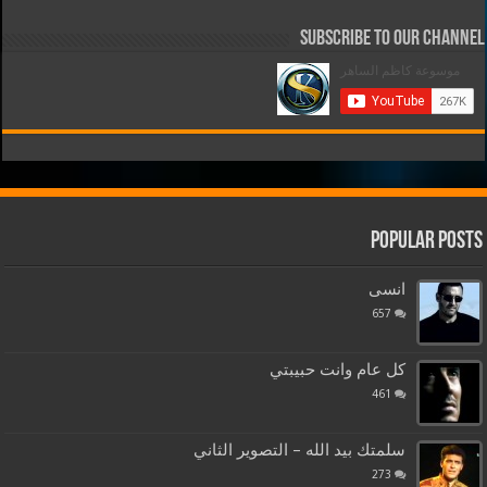
Subscribe to our Channel
Popular Posts
انسى
657
كل عام وانت حبيبتي
461
سلمتك بيد الله – التصوير الثاني
273