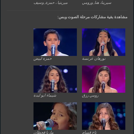
سيرينا، هنا, ورومي
ميريتيا ، حمزة, وسيف
مشاهدة بقية مشاركات مرحلة الصوت وبس:
نورهان عرنسة
حمزة لبيض
رومي رزق
شيماء ابو لبدة
تاج قسام
ماريا قحطان