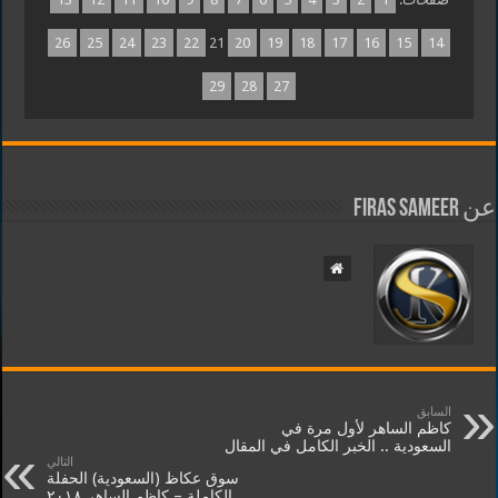
26
25
24
23
22
21
20
19
18
17
16
15
14
29
28
27
عن Firas Sameer
السابق
كاظم الساهر لأول مرة في
السعودية .. الخبر الكامل في المقال
التالي
سوق عكاظ (السعودية) الحفلة
الكاملة – كاظم الساهر ٢٠١٨