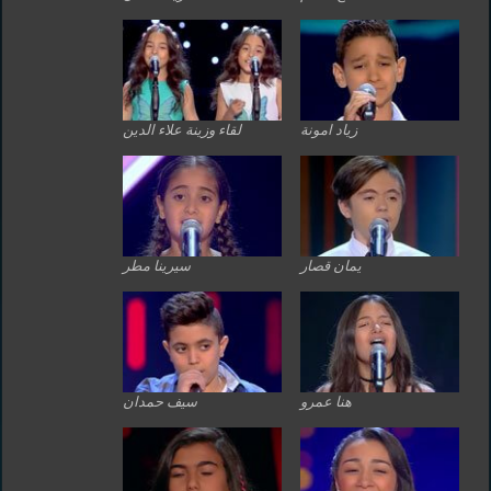
زياد امونة
لقاء وزينة علاء الدين
يمان قصار
سيرينا مطر
هنا عمرو
سيف حمدان