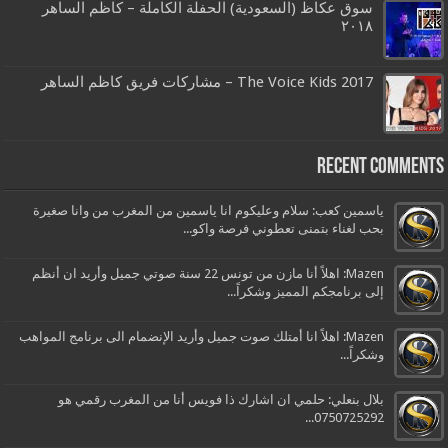
سوق عكاظ (السعودية) الحفلة الكاملة – كاظم الساهر
٢٠١٨
The Voice Kids 2017 – مشاركات فريق كاظم الساهر
Recent Comments
ياسمين كعب: سلام وعليكوم انا ياسمين من المغرب من وانا صغيرة
بحب لغناء بتمنى تعطوني فرصة واكو...
Mazen: اهلاً أنا مازن من تونس 22 سنة صوتي جميل وأريد ان أنظم
إلى برنامجكم المميز وشكراً...
Mazen: اهلاً انا أمتلك صوت جميل وأريد الإنضمام الى برنامج المواهب
وشكراً...
بلال بنعلي: حلمي ان اشارك ذا فويس أنا من المغرب رقمي هو
0750725292...