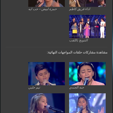
اداء فريق كاظم
حمزة لبيض – حب ايه
التتويج باللقب
مشاهدة مشاركات حلقات المواجهات النهائية:
جنة الجندي
تيم حلبي