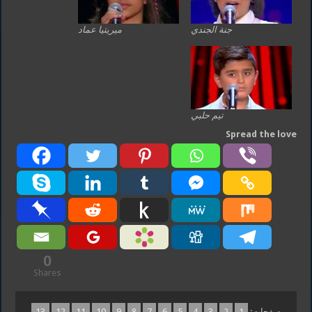
جنة الجندي
ميريتيا عماد
تيم حلبي
Spread the love
0
Shares
صفحات:
1
2
3
4
5
6
7
8
9
10
11
12
13