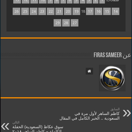
26
25
24
23
22
21
20
19
18
17
16
15
14
29
28
27
عن Firas Sameer
السابق
كاظم الساهر لأول مرة في
السعودية .. الخبر الكامل في المقال
التالي
سوق عكاظ (السعودية) الحفلة
الكاملة – كاظم الساهر ٢٠١٨