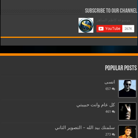
Subscribe to our Channel
Popular Posts
انسى
657
كل عام وانت حبيبتي
461
سلمتك بيد الله – التصوير الثاني
273