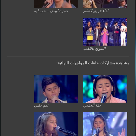
اداء فريق كاظم
حمزة لبيض – حب ايه
التتويج باللقب
مشاهدة مشاركات حلقات المواجهات النهائية:
جنة الجندي
تيم حلبي