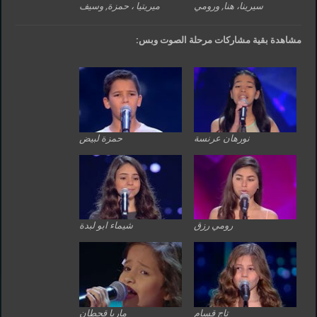
سيرينا، هنا, ورومي
ميريتيا ، حمزة, وسيف
مشاهدة بقية مشاركات مرحلة الصوت وبس:
نورهان عرنسة
حمزة لبيض
رومي رزق
شيماء ابو لبدة
تاج قسام
ماريا قحطان