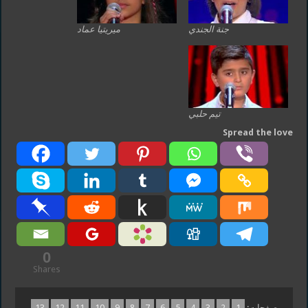
جنة الجندي
ميريتيا عماد
تيم حلبي
Spread the love
0
Shares
صفحات:
1
2
3
4
5
6
7
8
9
10
11
12
13