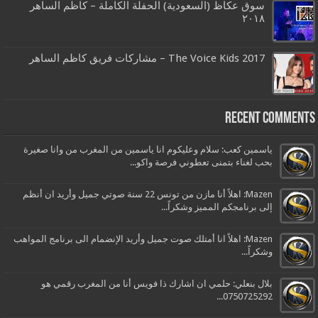
سوق عكاظ (السعودية) الحفلة الكاملة – كاظم الساهر
٢٠١٨
The Voice Kids 2017 – مشاركات فريق كاظم الساهر
Recent Comments
ياسمين كعب: سلام وعليكوم انا ياسمين من المغرب من وانا صغيرة
بحب لغناء بتمنى تعطوني فرصة واكو...
Mazen: اهلاً أنا مازن من تونس 22 سنة صوتي جميل وأريد ان أنظم
إلى برنامجكم المميز وشكراً...
Mazen: اهلاً انا أمتلك صوت جميل وأريد الإنضمام الى برنامج المواهب
وشكراً...
بلال بنعلي: حلمي ان اشارك ذا فويس أنا من المغرب رقمي هو
0750725292...