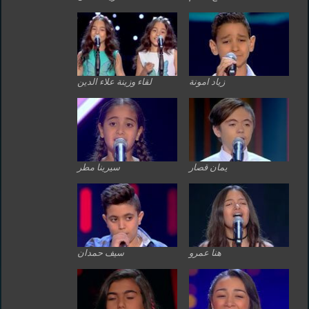
زياد امونة
لقاء وزينة علاء الدين
يمان قصار
سيرينا مطر
هنا عمرو
سيف حمدان