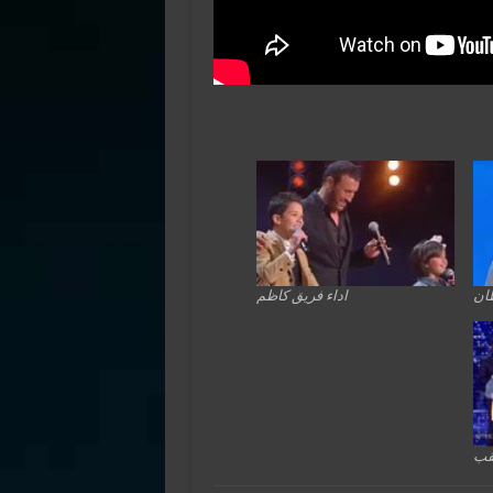
طان
اداء فريق كاظم
لقب