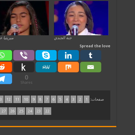
جنة الجندي
ميريتيا ع
Spread the love
0
Shares
صفحات:
1
2
3
4
5
6
7
8
9
10
11
12
3
27
26
25
24
23
22