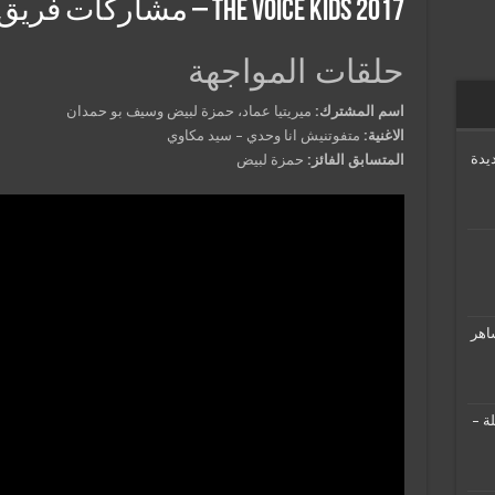
The Voice Kids 2017 – مشاركات فريق كاظم الساهر
حلقات المواجهة
اسم المشترك:
ميريتيا عماد، حمزة لبيض وسيف بو حمدان
الاغنية:
متفوتنيش انا وحدي – سيد مكاوي
يدة
المتسابق الفائز:
حمزة لبيض
اهر
ة –