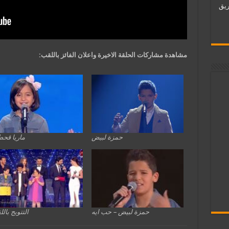
ات فريق
مشاهدة مشاركات الحلقة الاخيرة واعلان الفائز باللقب:
حمزة لبيض
ماريا قح
حمزة لبيض – حب ايه
التتويج بال