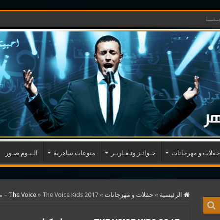
ـنـــا
حفلات و مهرجانات
جـوائـز وتـقـاريـر
منوعات ساهرية
الـبـوم صـور
الرئيسية
»
حفلات و مهرجانات
»
The Voice Kids 2017 – مشاركات فريق كاظم الساهر
»
The Voice