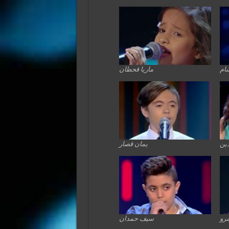
سام
ماريا قحطان
دين
يمان قصار
مرو
سيف حمدان