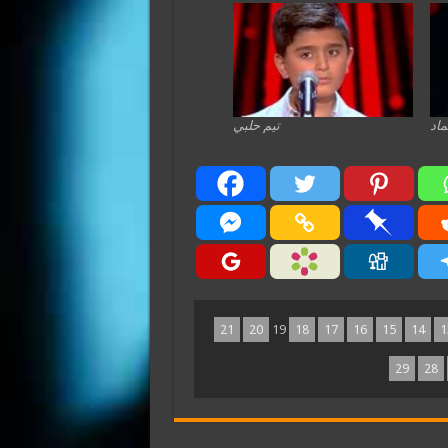
ماد
تيم حلبي
21
20
19
18
17
16
15
14
1
29
28