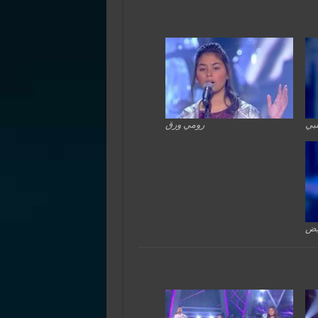
لبي
رومي ورق
يض