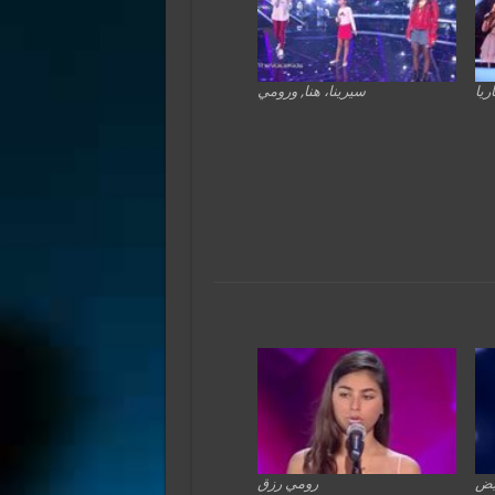
ريا
سيرينا، هنا, ورومي
يض
رومي رزق