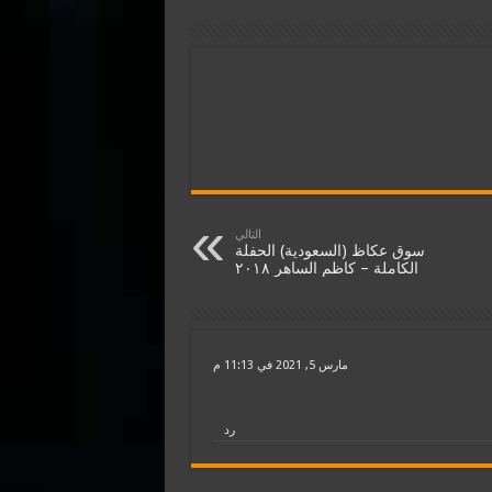
التالي
سوق عكاظ (السعودية) الحفلة
الكاملة – كاظم الساهر ٢٠١٨
مارس 5, 2021 في 11:13 م
رد