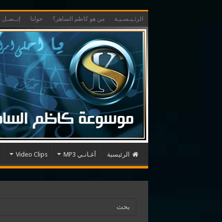
الرئـيـسـيـة
من هو كاظم الساهر؟
حولنا
إتــصـل بـ
الرئيسية
أغـانـي MP3
Video Clips