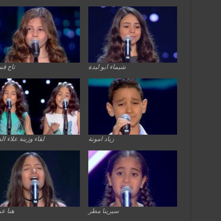
شيماء ابو لبدة
تاج ق
زياد امونة
لقاء وزينة علاء ال
سيرينا مطر
هنا ع